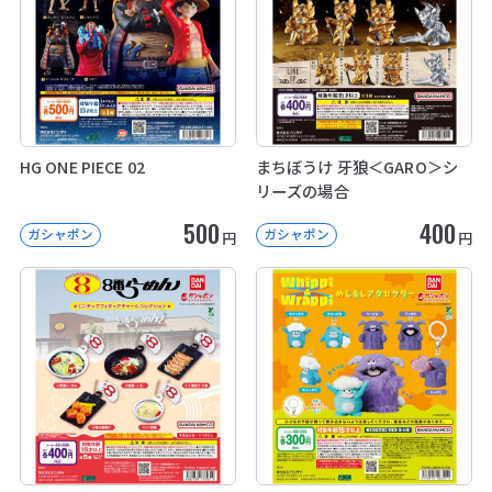
HG ONE PIECE 02
まちぼうけ 牙狼＜GARO＞シ
リーズの場合
500
400
ガシャポン
ガシャポン
円
円