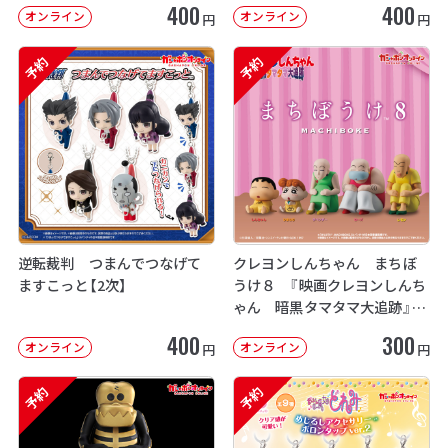
400
400
オンライン
オンライン
円
円
予約
予約
逆転裁判 つまんでつなげて
クレヨンしんちゃん まちぼ
ますこっと【2次】
うけ８ 『映画クレヨンしんち
ゃん 暗黒タマタマ大追跡』【2
次：2026年12月発送】
400
300
オンライン
オンライン
円
円
予約
予約