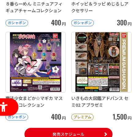
８番らーめん ミニチュアフィ
ホイッピ＆ラッピ めじるしア
ギュアチャームコレクション
クセサリー
400
300
ガシャポン
ガシャポン
円
円
魔法少女まどか☆マギカ マス
いきもの大図鑑アドバンス セ
コットコレクション
ミ02 アブラゼミ
400
1,500
ガシャポン
プレミアム
円
円
発売スケジュール