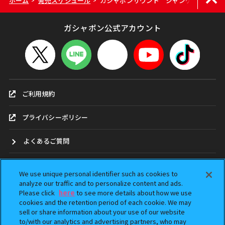
ホーム
発売スケジュール
ガシャポンサウンド ジャンケンマンJP（
>
>
ガシャポン公式アカウント
ご利用規約
プライバシーポリシー
よくあるご質問
お問合せ
We use unique personal identifier such as cookies to
analyze our traffic and to personalize content and ads.
ガシャポンどこ？
Please click
here
to see more details about how we use
cookies and the retention period of each cookie. We may
sell or share information about your use of our website
アンケート
to/with our analytics and advertising partners, who may