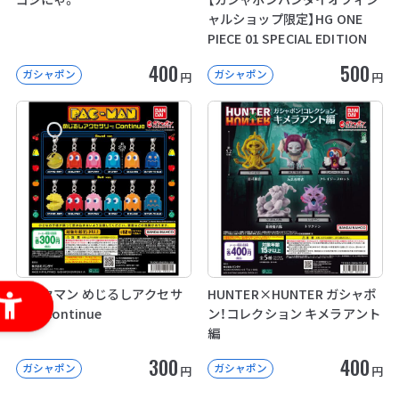
ャルショップ限定】HG ONE
PIECE 01 SPECIAL EDITION
400
500
ガシャポン
ガシャポン
円
円
パックマン めじるしアクセサ
HUNTER×HUNTER ガシャポ
リー Continue
ン！コレクション キメラアント
編
300
400
ガシャポン
ガシャポン
円
円