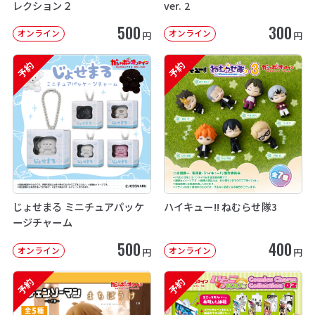
レクション２
ver. 2
500
300
オンライン
オンライン
円
円
予約
予約
じょせまる ミニチュアパッケ
ハイキュー!! ねむらせ隊3
ージチャーム
500
400
オンライン
オンライン
円
円
予約
予約