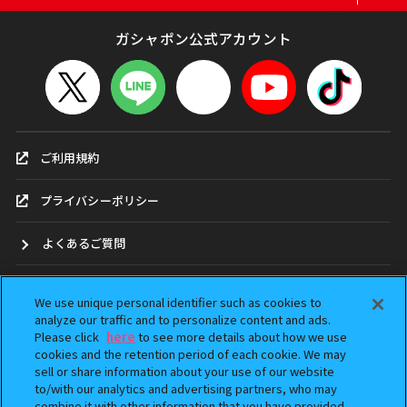
ガシャポン公式アカウント
ご利用規約
プライバシーポリシー
よくあるご質問
お問合せ
We use unique personal identifier such as cookies to
analyze our traffic and to personalize content and ads.
ガシャポンどこ？
Please click
here
to see more details about how we use
cookies and the retention period of each cookie. We may
sell or share information about your use of our website
アンケート
to/with our analytics and advertising partners, who may
combine it with other information that you have provided