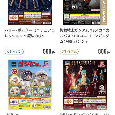
ハリー・ポッター ミニチュアコ
機動戦士ガンダム MSメカニカ
レクション ～魔法の杖～
ルバストDX ユニコーンガンダ
ム2号機 バンシィ
500
800
ガシャポン
プレミアム
円
円
ゴジにゃ。
【ガシャポンバンダイオフィシ