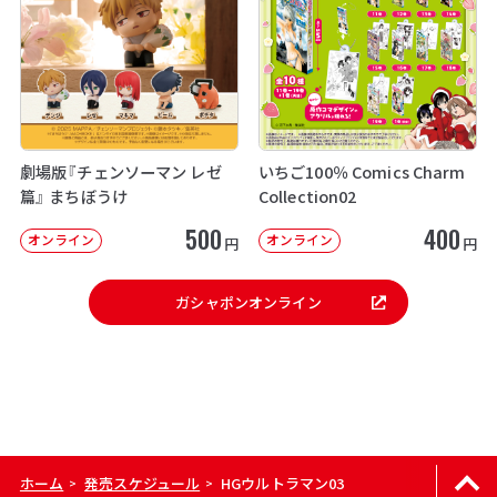
劇場版『チェンソーマン レゼ
いちご100％ Comics Charm
篇』 まちぼうけ
Collection02
500
400
オンライン
オンライン
円
円
ガシャポンオンライン
ホーム
発売スケジュール
HGウルトラマン03
>
>