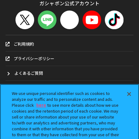
ガシャポン公式アカウント
ご利用規約
プライバシーポリシー
よくあるご質問
お問合せ
We use unique personal identifier such as cookies to
analyze our traffic and to personalize content and ads.
ガシャポンどこ？
Please click
here
to see more details about how we use
cookies and the retention period of each cookie. We may
sell or share information about your use of our website
アンケート
to/with our analytics and advertising partners, who may
combine it with other information that you have provided
ウェブアクセシビリティ方針
to them or that they have collected from your use of their