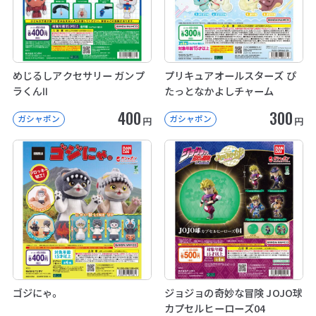
めじるしアクセサリー ガンプ
プリキュアオールスターズ ぴ
ラくんⅡ
たっとなかよしチャーム
400
300
ガシャポン
ガシャポン
円
円
ゴジにゃ。
ジョジョの奇妙な冒険 JOJO球
カプセルヒーローズ04