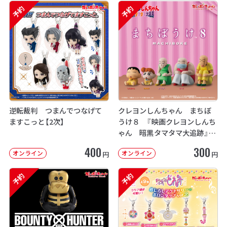
予約
予約
逆転裁判 つまんでつなげて
クレヨンしんちゃん まちぼ
ますこっと【2次】
うけ８ 『映画クレヨンしんち
ゃん 暗黒タマタマ大追跡』【2
次：2026年12月発送】
400
300
オンライン
オンライン
円
円
予約
予約