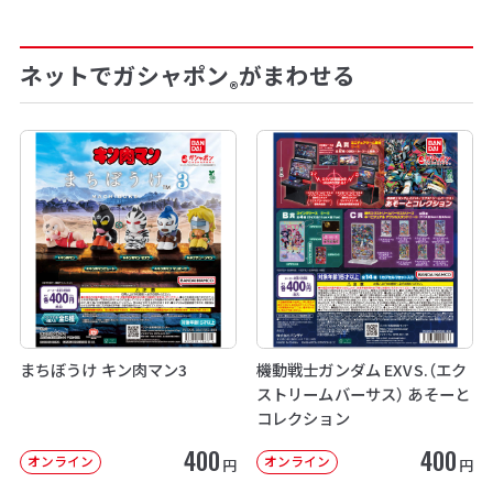
ネットでガシャポン
がまわせる
®
まちぼうけ キン肉マン3
機動戦士ガンダム EXVS.（エク
ストリームバーサス） あそーと
コレクション
400
400
オンライン
オンライン
円
円