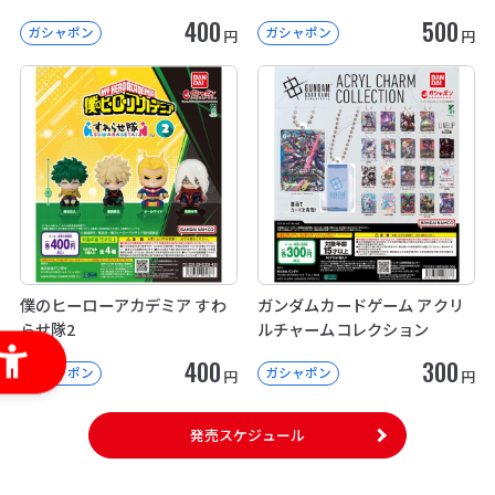
400
500
ガシャポン
ガシャポン
円
円
僕のヒーローアカデミア すわ
ガンダムカードゲーム アクリ
らせ隊2
ルチャームコレクション
400
300
ガシャポン
ガシャポン
円
円
発売スケジュール