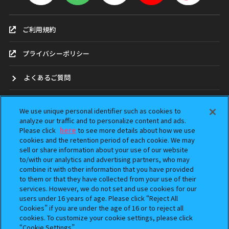
ご利用規約
プライバシーポリシー
よくあるご質問
お問合せ
We use unique personal identifier such as cookies to
analyze our traffic and to personalize content and ads.
ガシャポンどこ？
Please click
here
to see more details about how we use
cookies and the retention period of each cookie. We may
sell or share information about your use of our website
アンケート
to/with our analytics and advertising partners, who may
combine it with other information that you have provided
ウェブアクセシビリティ方針
to them or that they have collected from your use of their
services. However, we do not set and use cookies for our
Do Not Sell or Share My Personal Information
users under 16 years of age. Please click “Reject All
Cookies” if you are under the age of 16 or to reject all
cookies. To customize your cookie settings, please click
“Cookie Settings”.