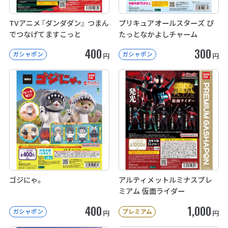
TVアニメ『ダンダダン』 つまん
プリキュアオールスターズ ぴ
でつなげてますこっと
たっとなかよしチャーム
400
300
ガシャポン
ガシャポン
円
円
ゴジにゃ。
アルティメットルミナスプレ
ミアム 仮面ライダー
400
1,000
ガシャポン
プレミアム
円
円