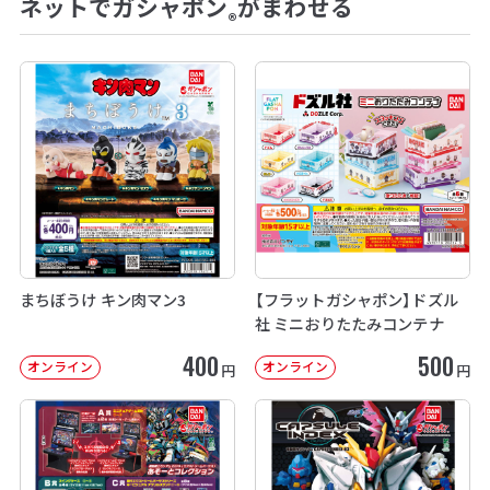
ネットでガシャポン
がまわせる
®
まちぼうけ キン肉マン3
【フラットガシャポン】ドズル
社 ミニおりたたみコンテナ
400
500
オンライン
オンライン
円
円