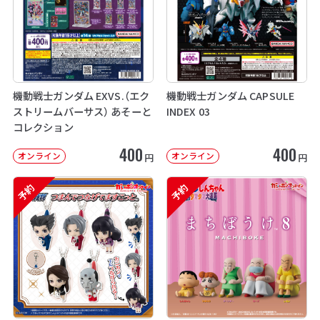
機動戦士ガンダム EXVS.（エク
機動戦士ガンダム CAPSULE
ストリームバーサス） あそーと
INDEX 03
コレクション
400
400
オンライン
オンライン
円
円
予約
予約