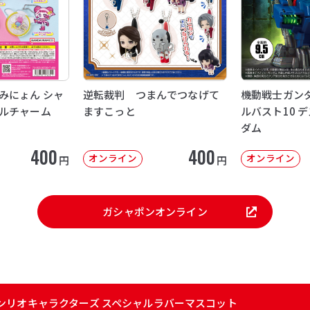
みにょん シャ
逆転裁判 つまんでつなげて
機動戦士ガンダ
ルチャーム
ますこっと
ルバスト10 
ダム
400
400
オンライン
オンライン
円
円
ガシャポンオンライン
ンリオキャラクターズ スペシャルラバーマスコット