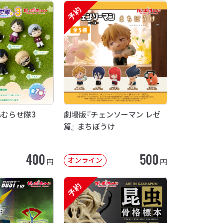
予約
ねむらせ隊3
劇場版『チェンソーマン レゼ
篇』 まちぼうけ
400
500
オンライン
円
円
予約