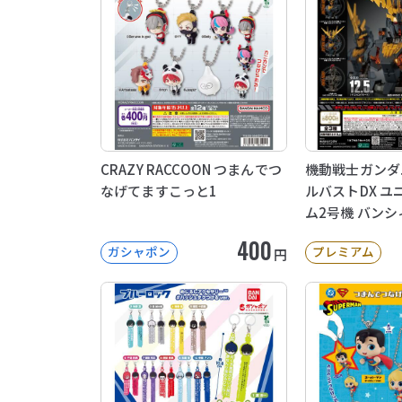
CRAZY RACCOON つまんでつ
機動戦士ガンダ
なげてますこっと1
ルバストDX 
ム2号機 バンシ
400
ガシャポン
プレミアム
円