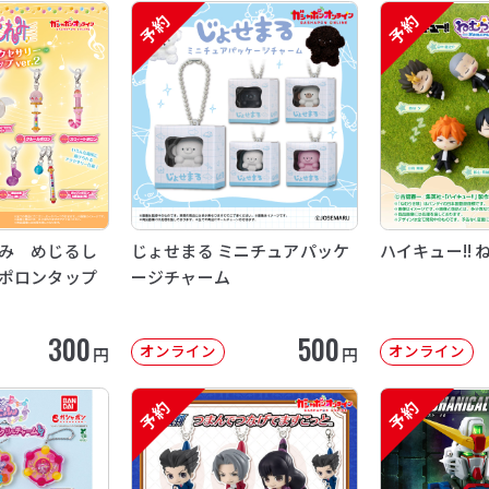
予約
予約
み めじるし
じょせまる ミニチュアパッケ
ハイキュー!! 
ポロンタップ
ージチャーム
300
500
オンライン
オンライン
円
円
予約
予約