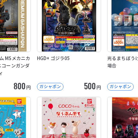
ム MSメカニカ
HGD+ ゴジラ05
光るまちぼうけ
ユニコーンガンダ
場合
ィ
800
500
ガシャポン
ガシャポン
円
円