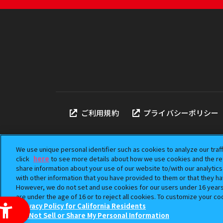
ご利用規約
プライバシーポリシー
We use unique personal identifier such as cookies to analyze our traf
click
here
to see more details about how we use cookies and the ret
share information about your use of our website to/with our analytic
本サイトに掲載されている
with other information that you have provided to them or that they ha
「ガシャポン」は株式会社
However, we do not set and use cookies for our users under 16 years o
©BANDAI
are under the age of 16 or to reject all cookies. To customize your co
Privacy Policy for California Residents
Do Not Sell or Share My Personal Information