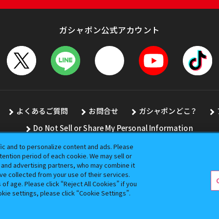
ガシャポン公式アカウント
よくあるご質問
お問合せ
ガシャポンどこ？
Do Not Sell or Share My Personal Information
fic and to personalize content and ads. Please
ention period of each cookie. We may sell or
s and advertising partners, who may combine it
全ての画像、文章、データの無断転用、転載をお断りします。
ve collected from your use of their services.
バンダイの登録商標です。
f age. Please click “Reject All Cookies” if you
okie settings, please click “Cookie Settings”.
コピーライト一覧を表示する