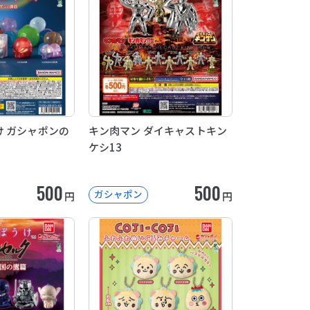
 ガシャポンの
キン肉マン ダイキャストキン
ケシ13
500
500
ガシャポン
円
円