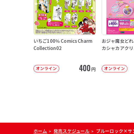
いちご100％ Comics Charm
おジャ魔女どれ
Collection02
カシャカアクリ
400
オンライン
オンライン
円
ホーム
発売スケジュール
ブルーロック×サ
>
>