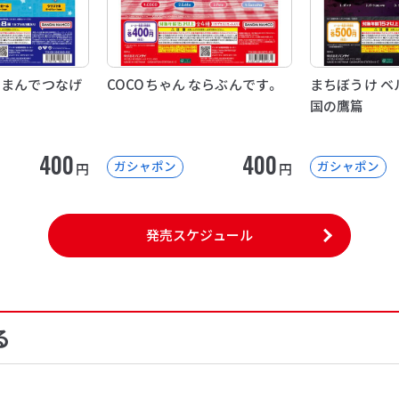
つまんでつなげ
COCOちゃん ならぶんです。
まちぼうけ ベ
国の鷹篇
400
400
ガシャポン
ガシャポン
円
円
発売スケジュール
る