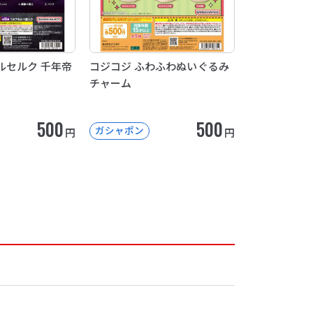
ルセルク 千年帝
コジコジ ふわふわぬいぐるみ
チャーム
500
500
ガシャポン
円
円