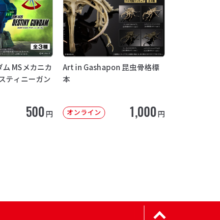
ム MSメカニカ
Art in Gashapon 昆虫骨格標
デスティニーガン
本
500
1,000
オンライン
円
円