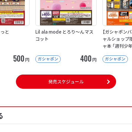
こっと
Lil ala mode とろり～んマス
【ガシャポン
コット
ャルショップ
ャ本 「週刊少
ンプコミック
500
400
ガシャポン
ガシャポン
円
円
04
発売スケジュール
る