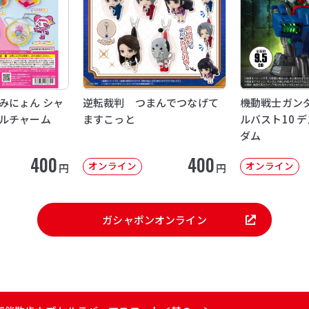
みにょん シャ
逆転裁判 つまんでつなげて
機動戦士ガンダ
ルチャーム
ますこっと
ルバスト10 
ダム
400
400
オンライン
オンライン
円
円
ガシャポンオンライン