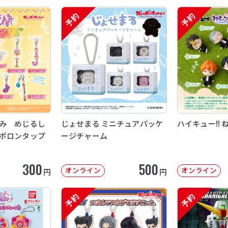
予約
予約
み めじるし
じょせまる ミニチュアパッケ
ハイキュー!! 
ポロンタップ
ージチャーム
300
500
オンライン
オンライン
円
円
予約
予約