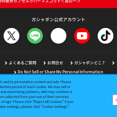
E 御伴散歩カプセルラバーマスコット＜其の一＞
ガシャポン公式アカウント
よくあるご質問
お問合せ
ガシャポンどこ？
Do Not Sell or Share My Personal Information
fic and to personalize content and ads. Please
ention period of each cookie. We may sell or
s and advertising partners, who may combine it
全ての画像、文章、データの無断転用、転載をお断りします。
ve collected from your use of their services.
バンダイの登録商標です。
f age. Please click “Reject All Cookies” if you
okie settings, please click “Cookie Settings”.