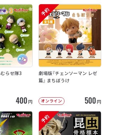
予約
ねむらせ隊3
劇場版『チェンソーマン レゼ
篇』 まちぼうけ
400
500
オンライン
円
円
予約