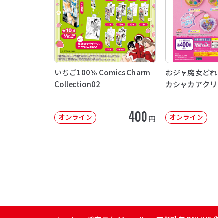
いちご100％ Comics Charm
おジャ魔女どれ
Collection02
カシャカアクリ
400
オンライン
オンライン
円