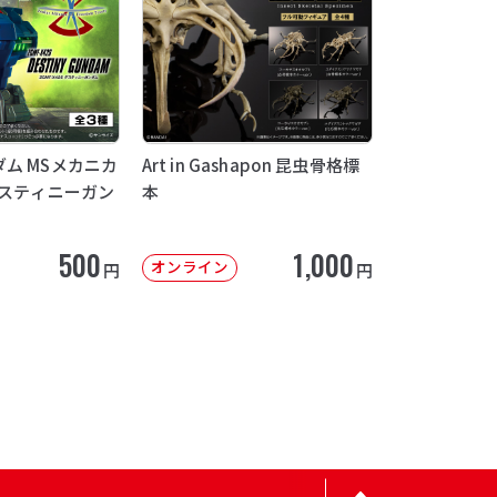
ム MSメカニカ
Art in Gashapon 昆虫骨格標
デスティニーガン
本
500
1,000
オンライン
円
円