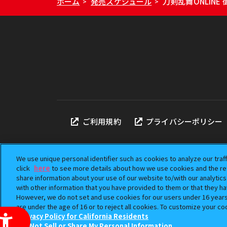
ホーム
発売スケジュール
刀剣乱舞ONLIN
>
>
ご利用規約
プライバシーポリシー
We use unique personal identifier such as cookies to analyze our traf
click
here
to see more details about how we use cookies and the ret
share information about your use of our website to/with our analytic
本サイトに掲載されている
with other information that you have provided to them or that they ha
「ガシャポン」は株式会社
However, we do not set and use cookies for our users under 16 years o
©BANDAI
are under the age of 16 or to reject all cookies. To customize your co
Privacy Policy for California Residents
Do Not Sell or Share My Personal Information