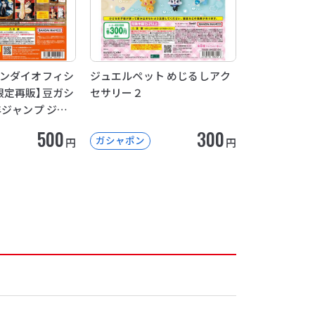
バンダイオフィシ
ジュエルペット めじるしアク
限定再販】豆ガシ
セサリー２
年ジャンプ ジャ
スコレクション」
500
300
ガシャポン
円
円