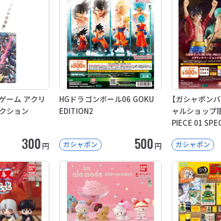
ゲーム アクリ
HGドラゴンボール06 GOKU
【ガシャポン
クション
EDITION2
ャルショップ限定
PIECE 01 SPE
300
500
ガシャポン
ガシャポン
円
円