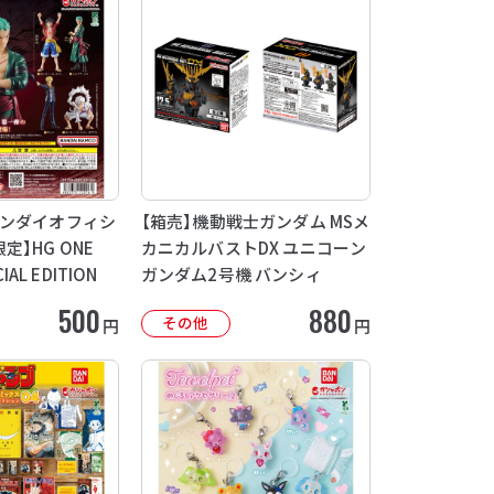
バンダイオフィシ
【箱売】機動戦士ガンダム MSメ
】HG ONE
カニカルバストDX ユニコーン
CIAL EDITION
ガンダム2号機 バンシィ
500
880
その他
円
円