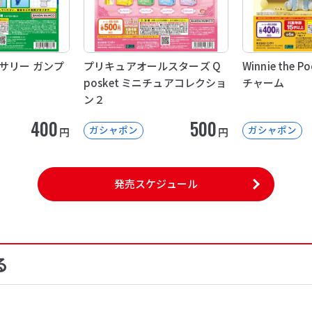
サリー ガンプ
プリキュアオールスターズ Q
Winnie the
posket ミニチュアコレクショ
チャーム
ン２
400
500
ガシャポン
ガシャポン
円
円
発売スケジュール
る