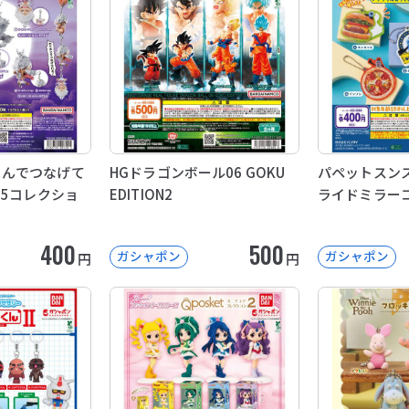
 つまんでつなげて
HGドラゴンボール06 GOKU
パペットスンス
ア5コレクショ
EDITION2
ライドミラー
400
500
ガシャポン
ガシャポン
円
円