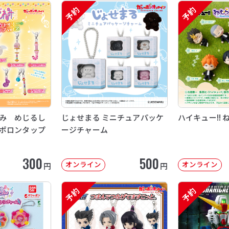
予約
予約
み めじるし
じょせまる ミニチュアパッケ
ハイキュー!! 
ポロンタップ
ージチャーム
300
500
オンライン
オンライン
円
円
予約
予約