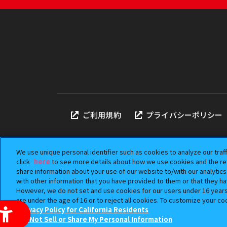
ご利用規約
プライバシーポリシー
We use unique personal identifier such as cookies to analyze our traf
click
here
to see more details about how we use cookies and the ret
share information about your use of our website to/with our analytic
本サイトに掲載されている
with other information that you have provided to them or that they ha
「ガシャポン」は株式会社
However, we do not set and use cookies for our users under 16 years o
©BANDAI
are under the age of 16 or to reject all cookies. To customize your co
Privacy Policy for California Residents
Do Not Sell or Share My Personal Information