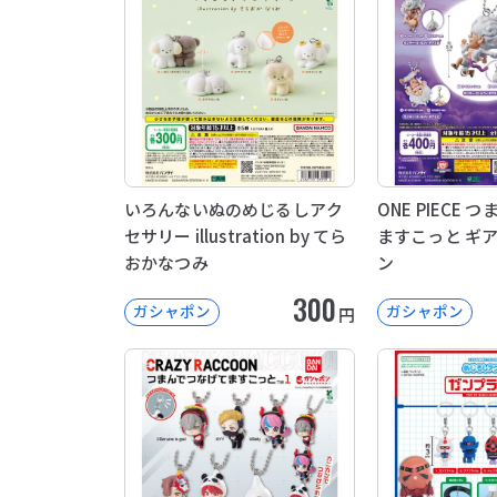
いろんないぬのめじるしアク
ONE PIECE
セサリー illustration by てら
ますこっと ギ
おかなつみ
ン
300
ガシャポン
ガシャポン
円