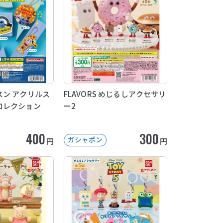
ン アクリルス
FLAVORS めじるしアクセサリ
コレクション
ー2
400
300
ガシャポン
円
円