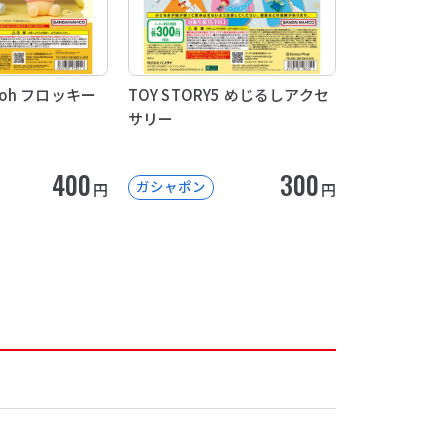
 Pooh フロッキー
TOY STORY5 めじるしアクセ
サリー
400
300
ガシャポン
円
円