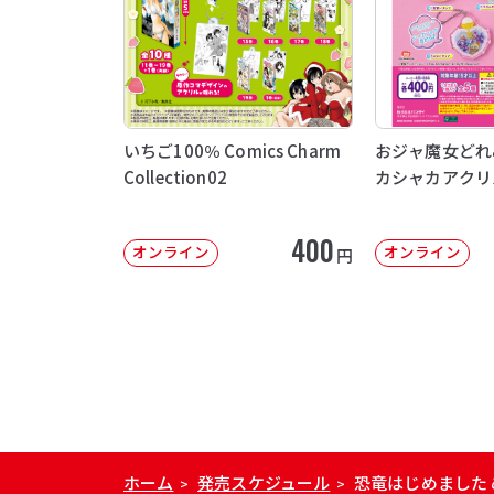
いちご100％ Comics Charm
おジャ魔女どれ
Collection02
カシャカアクリ
400
オンライン
オンライン
円
ホーム
発売スケジュール
恐竜はじめました
>
>