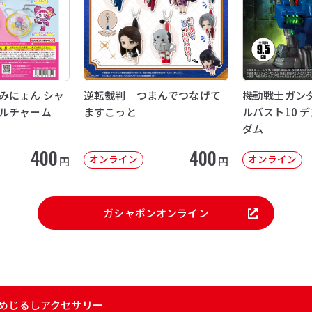
みにょん シャ
逆転裁判 つまんでつなげて
機動戦士ガンダ
ルチャーム
ますこっと
ルバスト10 
ダム
400
400
オンライン
オンライン
円
円
ガシャポンオンライン
 めじるしアクセサリー