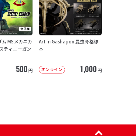
ム MSメカニカ
Art in Gashapon 昆虫骨格標
デスティニーガン
本
500
1,000
オンライン
円
円