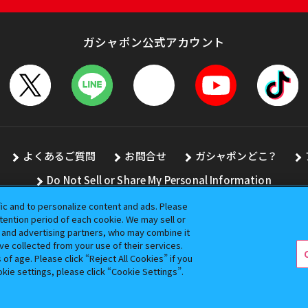
ガシャポン公式アカウント
よくあるご質問
お問合せ
ガシャポンどこ？
Do Not Sell or Share My Personal Information
fic and to personalize content and ads. Please
ention period of each cookie. We may sell or
s and advertising partners, who may combine it
全ての画像、文章、データの無断転用、転載をお断りします。
ve collected from your use of their services.
バンダイの登録商標です。
f age. Please click “Reject All Cookies” if you
okie settings, please click “Cookie Settings”.
コピーライト一覧を表示する