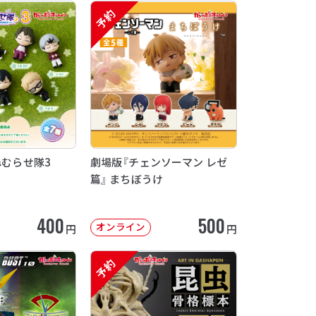
予約
ねむらせ隊3
劇場版『チェンソーマン レゼ
篇』 まちぼうけ
400
500
オンライン
円
円
予約