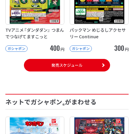
TVアニメ『ダンダダン』 つまん
パックマン めじるしアクセサ
でつなげてますこっと
リー Continue
400
300
ガシャポン
ガシャポン
円
円
発売スケジュール
ネットでガシャポン
がまわせる
®