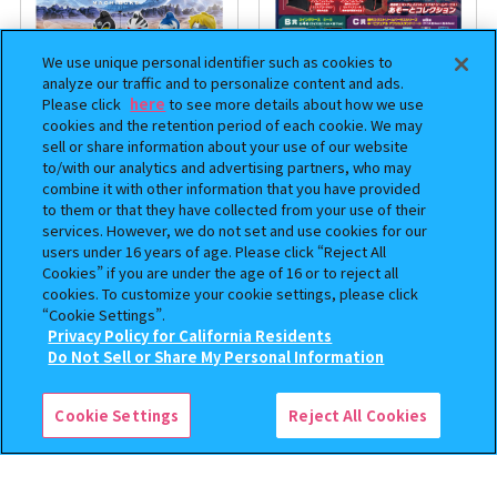
We use unique personal identifier such as cookies to
analyze our traffic and to personalize content and ads.
Please click
here
to see more details about how we use
cookies and the retention period of each cookie. We may
sell or share information about your use of our website
to/with our analytics and advertising partners, who may
まちぼうけ キン肉マン3
機動戦士ガンダム EXVS.（エク
combine it with other information that you have provided
ストリームバーサス） あそーと
to them or that they have collected from your use of their
コレクション
services. However, we do not set and use cookies for our
users under 16 years of age. Please click “Reject All
400
400
オンライン
オンライン
Cookies” if you are under the age of 16 or to reject all
円
円
cookies. To customize your cookie settings, please click
“Cookie Settings”.
予約
予約
Privacy Policy for California Residents
この商品が売っているお店
Do Not Sell or Share My Personal Information
Cookie Settings
Reject All Cookies