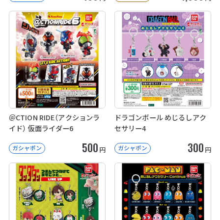
＠CTION RIDE（アクションラ
ドラゴンボール めじるしアク
イド） 仮面ライダー6
セサリー4
500
300
ガシャポン
ガシャポン
円
円