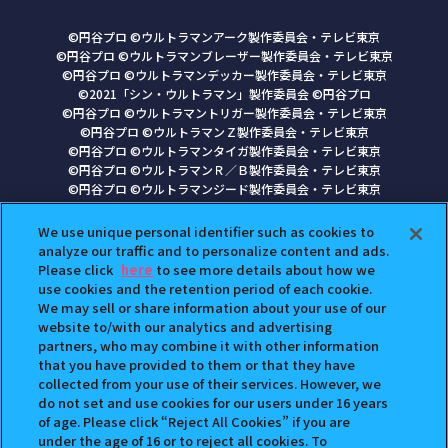
©円谷プロ ©ウルトラマンアーク製作委員会・テレビ東京
©円谷プロ ©ウルトラマンブレーザー製作委員会・テレビ東京
©円谷プロ ©ウルトラマンデッカー製作委員会・テレビ東京
©2021「シン・ウルトラマン」製作委員会 ©円谷プロ
©円谷プロ ©ウルトラマントリガー製作委員会・テレビ東京
©円谷プロ ©ウルトラマンＺ製作委員会・テレビ東京
©円谷プロ ©ウルトラマンタイガ製作委員会・テレビ東京
©円谷プロ ©ウルトラマンＲ／Ｂ製作委員会・テレビ東京
©円谷プロ ©ウルトラマンジード製作委員会・テレビ東京
©円谷プロ ©ウルトラマンオーブ製作委員会・テレビ東京
©円谷プロ
We use unique personal identifier such as cookies to
analyze our traffic and to personalize content and ads.
"GASHAPON.JP"に掲載されている全ての画像、文章、データの無断転用、転
Please click
here
to see more details about how we
載をお断りします。
use cookies and the retention period of each cookie.
"ガシャポン"は株式会社バンダイの登録商標です。
We may sell or share information about your use of our
website to/with our analytics and advertising
partners, who may combine it with other information
that you have provided to them or that they have
collected from your use of their services. However, we
プライバシーポリシー
よくあるご質問
do not set and use cookies for our users under 16 years
お問合せ
ガシャポンどこ？
of age. Please click “Reject All Cookies” if you are
under the age of 16 or to reject all cookies. To
アンケート
発売スケジュール