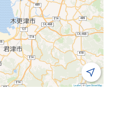
Leaflet
|
©
OpenStreetMap