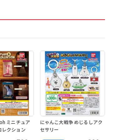
 Pooh ミニチュア
にゃんこ大戦争 めじるしアク
コレクション
セサリー