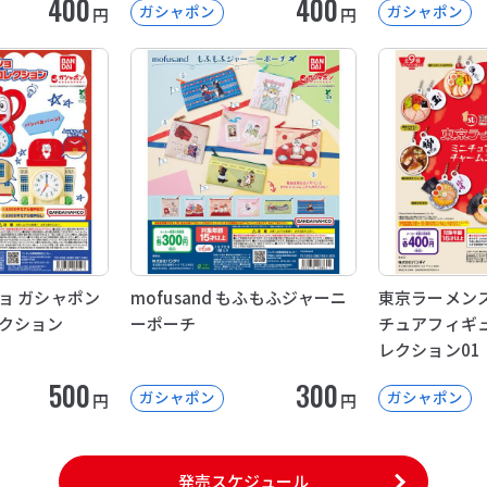
400
400
ガシャポン
ガシャポン
円
円
ョ ガシャポン
mofusand もふもふジャーニ
東京ラーメンス
クション
ーポーチ
チュアフィギ
レクション01
500
300
ガシャポン
ガシャポン
円
円
発売スケジュール