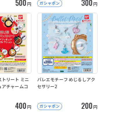
500
300
ガシャポン
円
円
トリート ミニ
バレエモチーフ めじるしアク
ュアチャームコ
セサリー2
400
200
ガシャポン
円
円