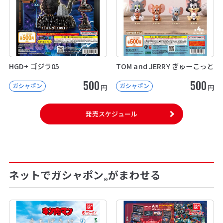
HGD+ ゴジラ05
TOM and JERRY ぎゅーこっと
500
500
ガシャポン
ガシャポン
円
円
発売スケジュール
ネットでガシャポン
がまわせる
®