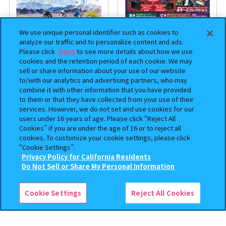
We use unique personal identifier such as cookies to
analyze our traffic and to personalize content and ads.
Please click
here
to see more details about how we use
cookies and the retention period of each cookie. We may
sell or share information about your use of our website
to/with our analytics and advertising partners, who may
まちぼうけ キン肉マン3
機動戦士ガンダム EXVS.（エク
combine it with other information that you have provided
ストリームバーサス） あそーと
to them or that they have collected from your use of their
コレクション
services. However, we do not set and use cookies for our
users under 16 years of age. Please click “Reject All
400
400
Cookies” if you are under the age of 16 or to reject all
オンライン
オンライン
円
円
cookies. To customize your cookie settings, please click
“Cookie Settings”.
予約
予約
Privacy Policy for California Residents
この商品が売っているお店
Do Not Sell or Share My Personal Information
Cookie Settings
Reject All Cookies