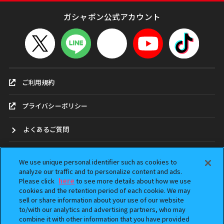
ガシャポン公式アカウント
ご利用規約
プライバシーポリシー
よくあるご質問
お問合せ
We use unique personal identifier such as cookies to
analyze our traffic and to personalize content and ads.
ガシャポンどこ？
Please click
here
to see more details about how we use
cookies and the retention period of each cookie. We may
sell or share information about your use of our website
アンケート
to/with our analytics and advertising partners, who may
combine it with other information that you have provided
ウェブアクセシビリティ方針