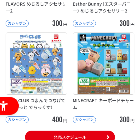
FLAVORS めじるしアクセサリ
Esther Bunny（エスターバニ
ー2
ー） めじるしアクセサリー2
300
300
ガシャポン
ガシャポン
円
円
FIM’S CLUB つまんでつなげて
MINECRAFT キーボードチャー
ますこっと でらっくす！
ム
400
300
ガシャポン
ガシャポン
円
円
発売スケジュール