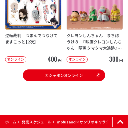
逆転裁判 つまんでつなげて
クレヨンしんちゃん まちぼ
ますこっと【2次】
うけ８ 『映画クレヨンしんち
ゃん 暗黒タマタマ大追跡』【2
次：2026年12月発送】
400
300
オンライン
オンライン
円
円
ガシャポンオンライン
ホーム
発売スケジュール
mofusand×サンリオキャラクターズ 
>
>