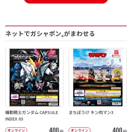
ネットでガシャポン
がまわせる
®
機動戦士ガンダム CAPSULE
まちぼうけ キン肉マン3
INDEX 03
400
400
オンライン
オンライン
円
円