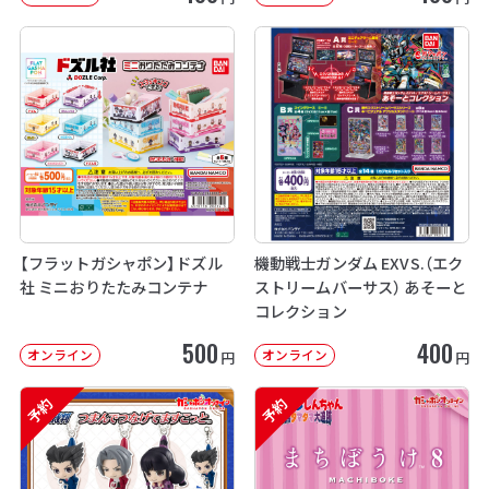
【フラットガシャポン】ドズル
機動戦士ガンダム EXVS.（エク
社 ミニおりたたみコンテナ
ストリームバーサス） あそーと
コレクション
500
400
オンライン
オンライン
円
円
予約
予約