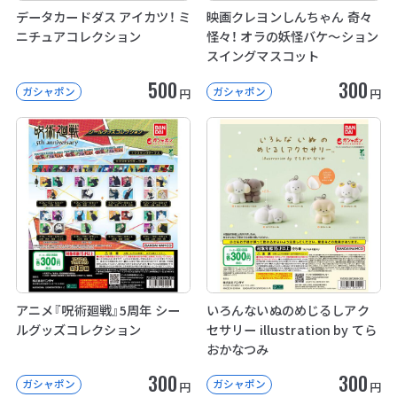
データカードダス アイカツ！ ミ
映画クレヨンしんちゃん 奇々
ニチュアコレクション
怪々！ オラの妖怪バケ～ション
スイングマスコット
500
300
ガシャポン
ガシャポン
円
円
アニメ『呪術廻戦』5周年 シー
いろんないぬのめじるしアク
ルグッズコレクション
セサリー illustration by てら
おかなつみ
300
300
ガシャポン
ガシャポン
円
円