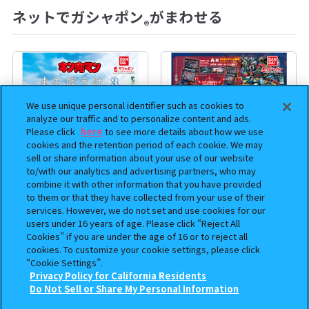
ネットでガシャポン
がまわせる
®
We use unique personal identifier such as cookies to
analyze our traffic and to personalize content and ads.
Please click
here
to see more details about how we use
cookies and the retention period of each cookie. We may
sell or share information about your use of our website
to/with our analytics and advertising partners, who may
combine it with other information that you have provided
to them or that they have collected from your use of their
まちぼうけ キン肉マン3
機動戦士ガンダム EXVS.（エク
services. However, we do not set and use cookies for our
ストリームバーサス） あそーと
users under 16 years of age. Please click “Reject All
コレクション
Cookies” if you are under the age of 16 or to reject all
cookies. To customize your cookie settings, please click
400
400
オンライン
オンライン
円
円
“Cookie Settings”.
Privacy Policy for California Residents
この商品が売っているお店
Do Not Sell or Share My Personal Information
予約
予約