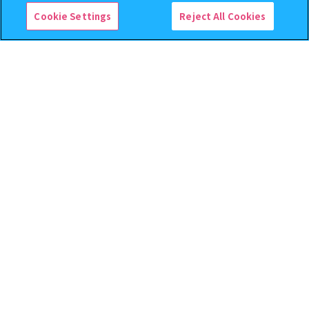
Cookie Settings
Reject All Cookies
逆転裁判 つまんでつなげて
クレヨンしんちゃん まちぼ
ますこっと【2次】
うけ８ 『映画クレヨンしんち
ゃん 暗黒タマタマ大追跡』【2
次：2026年12月発送】
400
300
オンライン
オンライン
円
円
予約
予約