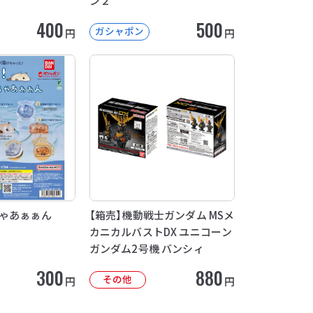
ン２
400
500
ガシャポン
円
円
ちゃあぁぁん
【箱売】機動戦士ガンダム MSメ
カニカルバストDX ユニコーン
ガンダム2号機 バンシィ
300
880
その他
円
円