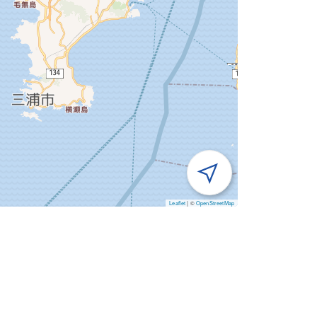
Leaflet
|
©
OpenStreetMap