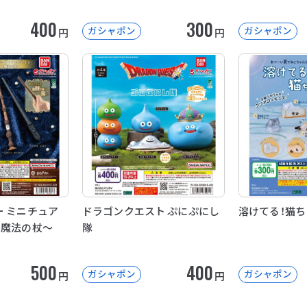
400
300
ガシャポン
ガシャポン
円
円
ー ミニチュア
ドラゴンクエスト ぷにぷにし
溶けてる！猫
～魔法の杖～
隊
500
400
ガシャポン
ガシャポン
円
円