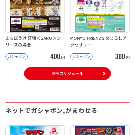
まちぼうけ 牙狼＜GARO＞シ
MONYO FRIENDS めじるしア
リーズの場合
クセサリー
400
300
ガシャポン
ガシャポン
円
円
発売スケジュール
ネットでガシャポン
がまわせる
®