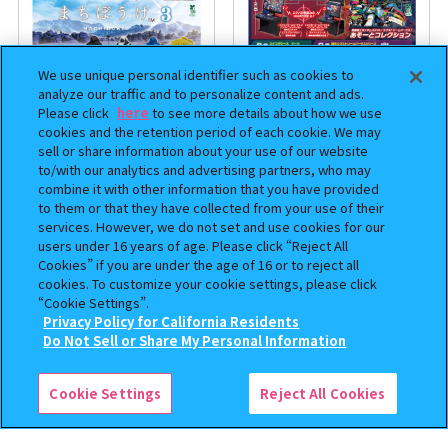
We use unique personal identifier such as cookies to
analyze our traffic and to personalize content and ads.
Please click
here
to see more details about how we use
cookies and the retention period of each cookie. We may
sell or share information about your use of our website
to/with our analytics and advertising partners, who may
まちぼうけ キン肉マン3
機動戦士ガンダム EXVS.（エク
combine it with other information that you have provided
ストリームバーサス） あそーと
to them or that they have collected from your use of their
services. However, we do not set and use cookies for our
コレクション
users under 16 years of age. Please click “Reject All
400
400
Cookies” if you are under the age of 16 or to reject all
オンライン
オンライン
円
円
cookies. To customize your cookie settings, please click
“Cookie Settings”.
予約
予約
Privacy Policy for California Residents
この商品が売っているお店
Do Not Sell or Share My Personal Information
Cookie Settings
Reject All Cookies