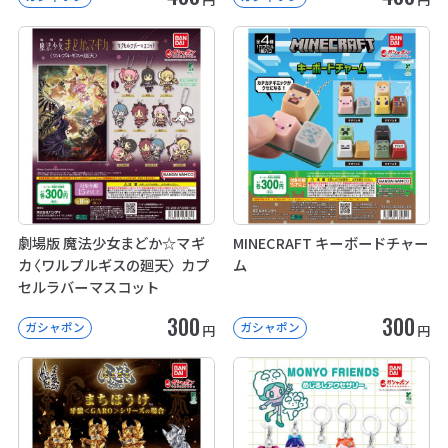
劇場版 魔法少女まどか☆マギ
MINECRAFT キーボードチャー
カ〈ワルプルギスの廻天〉 カプ
ム
セルラバーマスコット
300
300
ガシャポン
ガシャポン
円
円