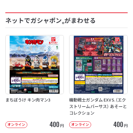
ネットでガシャポン
がまわせる
®
まちぼうけ キン肉マン3
機動戦士ガンダム EXVS.（エク
ストリームバーサス） あそーと
コレクション
400
400
オンライン
オンライン
円
円