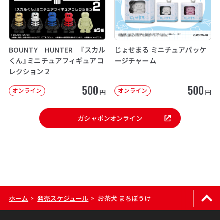
BOUNTY HUNTER 『スカル
じょせまる ミニチュアパッケ
くん』ミニチュアフィギュアコ
ージチャーム
レクション２
500
500
オンライン
オンライン
円
円
ガシャポンオンライン
ホーム
発売スケジュール
お茶犬 まちぼうけ
>
>