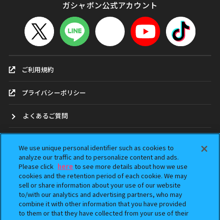
ガシャポン公式アカウント
ご利用規約
プライバシーポリシー
よくあるご質問
お問合せ
We use unique personal identifier such as cookies to
analyze our traffic and to personalize content and ads.
ガシャポンどこ？
Please click
here
to see more details about how we use
cookies and the retention period of each cookie. We may
sell or share information about your use of our website
アンケート
to/with our analytics and advertising partners, who may
combine it with other information that you have provided
ウェブアクセシビリティ方針
to them or that they have collected from your use of their