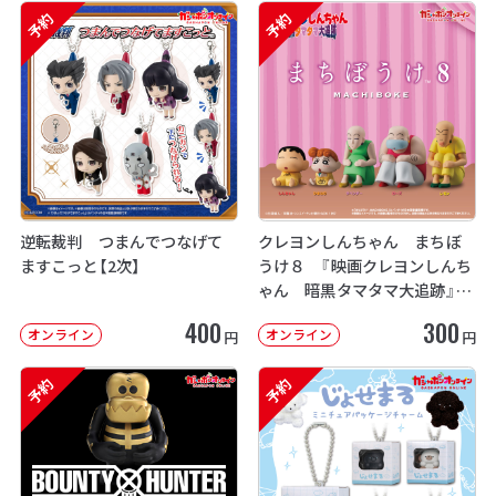
予約
予約
逆転裁判 つまんでつなげて
クレヨンしんちゃん まちぼ
ますこっと【2次】
うけ８ 『映画クレヨンしんち
ゃん 暗黒タマタマ大追跡』【2
次：2026年12月発送】
400
300
オンライン
オンライン
円
円
予約
予約