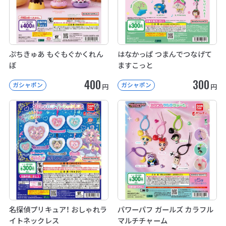
ぷちきゅあ もぐもぐかくれん
はなかっぱ つまんでつなげて
ぼ
ますこっと
400
300
ガシャポン
ガシャポン
円
円
名探偵プリキュア！ おしゃれラ
パワーパフ ガールズ カラフル
イトネックレス
マルチチャーム