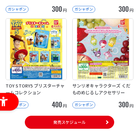
300
300
ガシャポン
ガシャポン
円
円
TOY STORY5 ブリスターチャ
サンリオキャラクターズ くだ
ームコレクション
ものめじるしアクセサリー
400
300
ガシャポン
ガシャポン
円
円
発売スケジュール