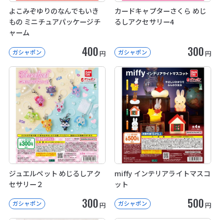
よこみぞゆりのなんでもいき
カードキャプターさくら めじ
もの ミニチュアパッケージチ
るしアクセサリー4
ャーム
400
300
ガシャポン
ガシャポン
円
円
ジュエルペット めじるしアク
miffy インテリアライトマスコ
セサリー２
ット
300
500
ガシャポン
ガシャポン
円
円