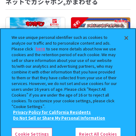
ネットでガシャポン
がまわせる
®
予約
We use unique personal identifier such as cookies to
analyze our traffic and to personalize content and ads.
Please click
here
to see more details about how we use
cookies and the retention period of each cookie. We may
sell or share information about your use of our website
to/with our analytics and advertising partners, who may
combine it with other information that you have provided
to them or that they have collected from your use of their
まちぼうけ キン肉マン3
逆転裁判 つまんでつなげて
services. However, we do not set and use cookies for our
ますこっと【2次】
users under 16 years of age. Please click “Reject All
Cookies” if you are under the age of 16 or to reject all
400
400
cookies. To customize your cookie settings, please click
オンライン
オンライン
円
円
“Cookie Settings”.
Privacy Policy for California Residents
予約
予約
この商品が売っているお店
Do Not Sell or Share My Personal Information
Cookie Settings
Reject All Cookies