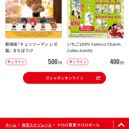
劇場版『チェンソーマン レゼ
いちご100％ Comics Charm
篇』 まちぼうけ
Collection02
500
400
オンライン
オンライン
円
円
ガシャポンオンライン
ホーム
発売スケジュール
ケロロ軍曹 ケロロボール
>
>