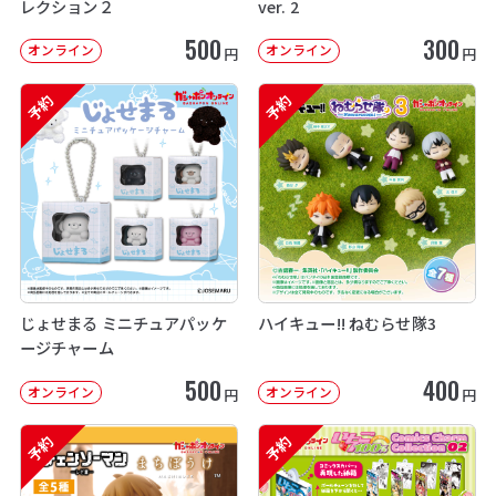
レクション２
ver. 2
500
300
オンライン
オンライン
円
円
予約
予約
じょせまる ミニチュアパッケ
ハイキュー!! ねむらせ隊3
ージチャーム
500
400
オンライン
オンライン
円
円
予約
予約