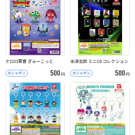
ケロロ軍曹 ぎゅーこっと
米津玄師 ミニCDコレクション
500
500
ガシャポン
ガシャポン
円
円