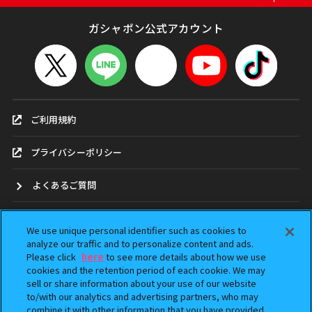
ガシャポン公式アカウント
ご利用規約
プライバシーポリシー
よくあるご質問
お問合せ
We use unique personal identifier such as cookies to
analyze our traffic and to personalize content and ads.
ガシャポンどこ？
Please click
here
to see more details about how we use
cookies and the retention period of each cookie. We may
sell or share information about your use of our website
アンケート
to/with our analytics and advertising partners, who may
combine it with other information that you have provided