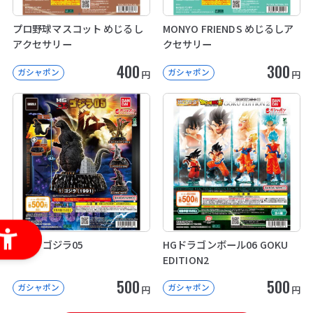
プロ野球マスコット めじるし
MONYO FRIENDS めじるしア
アクセサリー
クセサリー
400
300
ガシャポン
ガシャポン
円
円
HGD+ ゴジラ05
HGドラゴンボール06 GOKU
EDITION2
500
500
ガシャポン
ガシャポン
円
円