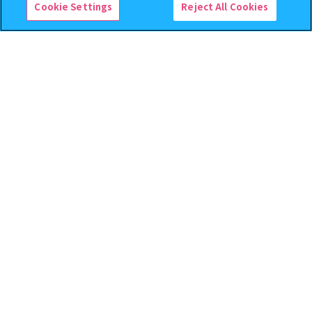
Cookie Settings
Reject All Cookies
逆転裁判 つまんでつなげて
クレヨンしんちゃん まちぼ
ますこっと【2次】
うけ８ 『映画クレヨンしんち
ゃん 暗黒タマタマ大追跡』【2
次：2026年12月発送】
400
300
オンライン
オンライン
円
円
予約
予約