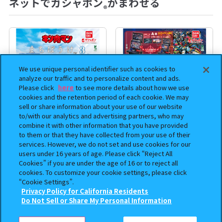
ネットでガシャポン
がまわせる
®
We use unique personal identifier such as cookies to
analyze our traffic and to personalize content and ads.
Please click
here
to see more details about how we use
cookies and the retention period of each cookie. We may
sell or share information about your use of our website
to/with our analytics and advertising partners, who may
combine it with other information that you have provided
まちぼうけ キン肉マン3
機動戦士ガンダム EXVS.（エク
to them or that they have collected from your use of their
services. However, we do not set and use cookies for our
ストリームバーサス） あそーと
users under 16 years of age. Please click “Reject All
コレクション
Cookies” if you are under the age of 16 or to reject all
cookies. To customize your cookie settings, please click
400
400
オンライン
オンライン
円
円
“Cookie Settings”.
Privacy Policy for California Residents
この商品が売っているお店
予約
予約
Do Not Sell or Share My Personal Information