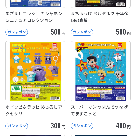
めざましコラショ ガシャポン
まちぼうけ ベルセルク 千年帝
ミニチュアコレクション
国の鷹篇
500
500
ガシャポン
ガシャポン
円
円
ホイッピ＆ラッピ めじるしア
スーパーマン つまんでつなげ
クセサリー
てますこっと
300
400
ガシャポン
ガシャポン
円
円