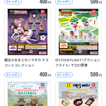
400
500
ガシャポン
ガシャポン
円
円
魔法少女まどか☆マギカ マス
＠CTION FLIGHT（アクション
コットコレクション
フライト） ケロロ軍曹
400
500
ガシャポン
ガシャポン
円
円