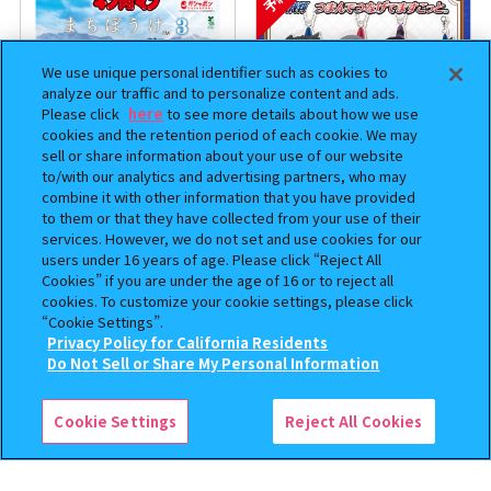
We use unique personal identifier such as cookies to
analyze our traffic and to personalize content and ads.
Please click
here
to see more details about how we use
cookies and the retention period of each cookie. We may
sell or share information about your use of our website
to/with our analytics and advertising partners, who may
combine it with other information that you have provided
まちぼうけ キン肉マン3
逆転裁判 つまんでつなげて
to them or that they have collected from your use of their
ますこっと【2次】
services. However, we do not set and use cookies for our
users under 16 years of age. Please click “Reject All
400
400
Cookies” if you are under the age of 16 or to reject all
オンライン
オンライン
円
円
cookies. To customize your cookie settings, please click
“Cookie Settings”.
予約
予約
Privacy Policy for California Residents
この商品が売っているお店
Do Not Sell or Share My Personal Information
Cookie Settings
Reject All Cookies