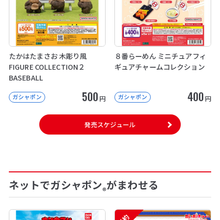
たかはたまさお 木彫り風
８番らーめん ミニチュアフィ
FIGURE COLLECTION２
ギュアチャームコレクション
BASEBALL
500
400
ガシャポン
ガシャポン
円
円
発売スケジュール
ネットでガシャポン
がまわせる
®
予約