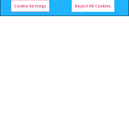
Cookie Settings
Reject All Cookies
逆転裁判 つまんでつなげて
クレヨンしんちゃん まちぼ
ますこっと【2次】
うけ８ 『映画クレヨンしんち
ゃん 暗黒タマタマ大追跡』【2
次：2026年12月発送】
400
300
オンライン
オンライン
円
円
予約
予約