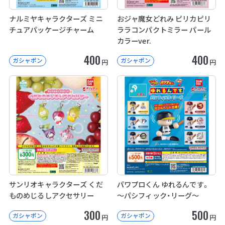
ナルミヤキャラクターズ ミニ
おジャ魔女どれみ ピリカピリ
チュアパッケージチャーム
ララコンパクトミラー パール
カラーver.
400
400
ガシャポン
ガシャポン
円
円
サンリオキャラクターズ くだ
パワプロくん ゆれるんです。
ものめじるしアクセサリー
～パシフィック・リーグ～
300
500
ガシャポン
ガシャポン
円
円