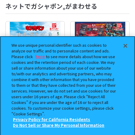
ネットでガシャポン
がまわせる
®
We use unique personal identifier such as cookies to
analyze our traffic and to personalize content and ads.
Please click
here
to see more details about how we use
cookies and the retention period of each cookie. We may
sell or share information about your use of our website
to/with our analytics and advertising partners, who may
combine it with other information that you have provided
to them or that they have collected from your use of their
まちぼうけ キン肉マン3
機動戦士ガンダム EXVS.（エク
services. However, we do not set and use cookies for our
ストリームバーサス） あそーと
users under 16 years of age. Please click “Reject All
コレクション
Cookies” if you are under the age of 16 or to reject all
cookies. To customize your cookie settings, please click
400
400
オンライン
オンライン
円
円
“Cookie Settings”.
Privacy Policy for California Residents
この商品が売っているお店
Do Not Sell or Share My Personal Information
予約
予約