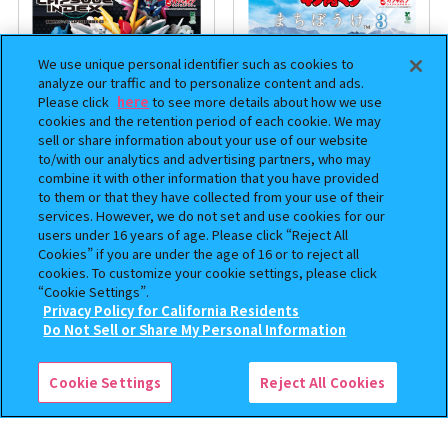
We use unique personal identifier such as cookies to
analyze our traffic and to personalize content and ads.
Please click
here
to see more details about how we use
cookies and the retention period of each cookie. We may
sell or share information about your use of our website
to/with our analytics and advertising partners, who may
combine it with other information that you have provided
機動戦士ガンダム CAPSULE
まちぼうけ キン肉マン3
to them or that they have collected from your use of their
INDEX 03
services. However, we do not set and use cookies for our
users under 16 years of age. Please click “Reject All
400
400
Cookies” if you are under the age of 16 or to reject all
オンライン
オンライン
円
円
cookies. To customize your cookie settings, please click
“Cookie Settings”.
Privacy Policy for California Residents
この商品が売っているお店
Do Not Sell or Share My Personal Information
Cookie Settings
Reject All Cookies