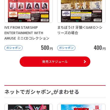
IVE FROM STARSHIP
まちぼうけ 牙狼＜GARO＞シ
ENTERTAINMENT WITH
リーズの場合
AMUSE ミニCDコレクション
500
400
ガシャポン
ガシャポン
円
円
発売スケジュール
ネットでガシャポン
がまわせる
®