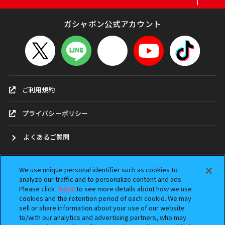
ガシャポン公式アカウント
ご利用規約
プライバシーポリシー
よくあるご質問
お問合せ
We use unique personal identifier such as cookies to
analyze our traffic and to personalize content and ads.
ガシャポンどこ？
Please click
here
to see more details about how we use
cookies and the retention period of each cookie. We may
sell or share information about your use of our website
アンケート
to/with our analytics and advertising partners, who may