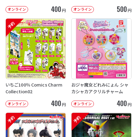
400
500
オンライン
オンライン
円
円
予約
いちご100％ Comics Charm
おジャ魔女どれみにょん シャ
Collection02
カシャカアクリルチャーム
400
400
オンライン
オンライン
円
円
予約
予約