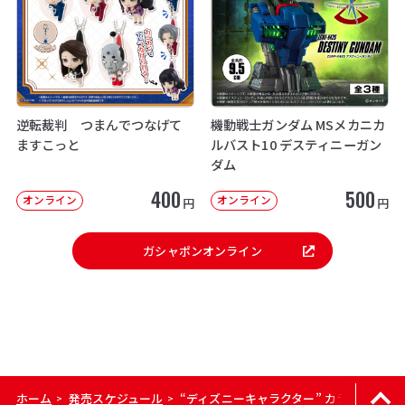
逆転裁判 つまんでつなげて
機動戦士ガンダム MSメカニカ
ますこっと
ルバスト10 デスティニーガン
ダム
400
500
オンライン
オンライン
円
円
ガシャポンオンライン
ホーム
発売スケジュール
“ディズニーキャラクター” カラーコレクシ
>
>