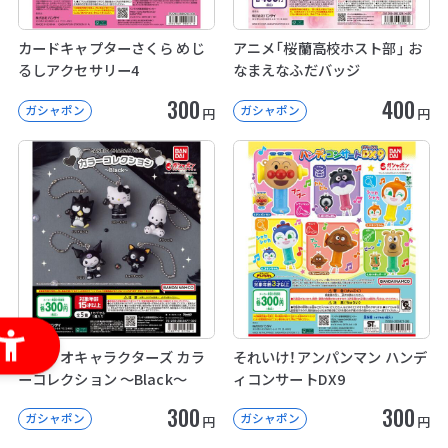
カードキャプターさくら めじ
アニメ「桜蘭高校ホスト部」 お
るしアクセサリー4
なまえなふだバッジ
300
400
ガシャポン
ガシャポン
円
円
サンリオキャラクターズ カラ
それいけ！アンパンマン ハンデ
ーコレクション ～Black～
ィコンサートDX9
300
300
ガシャポン
ガシャポン
円
円