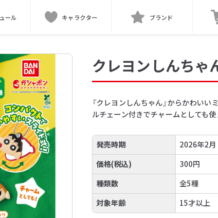
ュール
キャラクター
ブランド
クレヨンしんちゃ
『クレヨンしんちゃん』からかわいい
ルチェーン付きでチャームとしても使
発売時期
2026年2月
価格(税込)
300円
種類数
全5種
対象年齢
15才以上