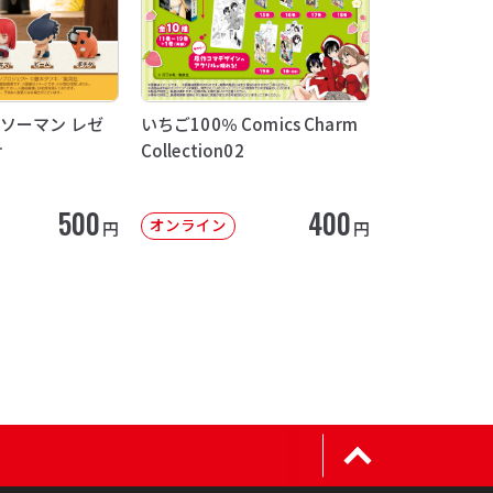
ソーマン レゼ
いちご100％ Comics Charm
け
Collection02
500
400
オンライン
円
円