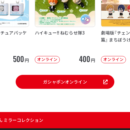
ニチュアパッケ
ハイキュー!! ねむらせ隊3
劇場版『チェン
篇』 まちぼう
500
400
オンライン
オンライン
円
円
ガシャポンオンライン
ん ミラーコレクション