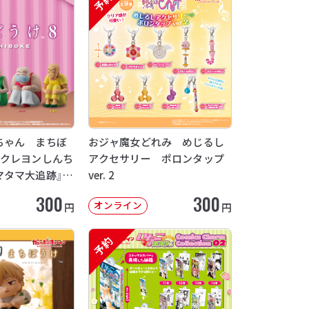
予約
ちゃん まちぼ
おジャ魔女どれみ めじるし
画クレヨンしんち
アクセサリー ポロンタップ
マタマ大追跡』
ver. 2
12月発送】
300
300
オンライン
円
円
予約