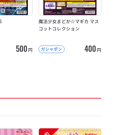
5
魔法少女まどか☆マギカ マス
コットコレクション
500
400
ガシャポン
円
円