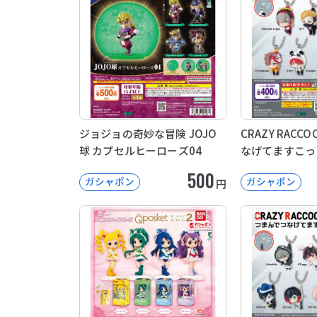
ジョジョの奇妙な冒険 JOJO
CRAZY RACC
球 カプセルヒーローズ04
なげてますこっ
500
ガシャポン
ガシャポン
円