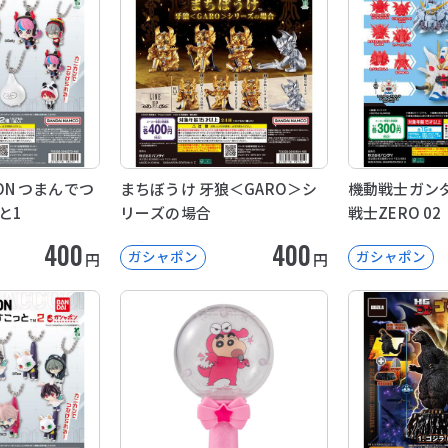
OON つまんでつ
まちぼうけ 牙狼＜GARO＞シ
機動戦士ガンダ
と1
リーズの場合
戦士ZERO 02
400
400
ガシャポン
ガシャポン
円
円