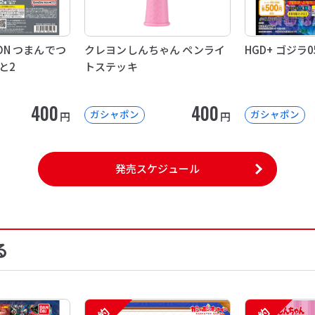
OON つまんでつ
クレヨンしんちゃん ペンライ
HGD+ ゴジラ0
と2
トステッキ
400
400
ガシャポン
ガシャポン
円
円
発売スケジュール
る