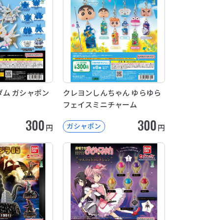
ム ガシャポン
クレヨンしんちゃん ゆらゆら
フェイスミニチャーム
300
300
ガシャポン
円
円