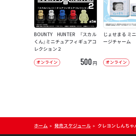
BOUNTY HUNTER 『スカル
じょせまる ミ
くん』ミニチュアフィギュアコ
ージチャーム
レクション２
500
オンライン
オンライン
円
ホーム
発売スケジュール
クレヨンしんちゃ
>
>