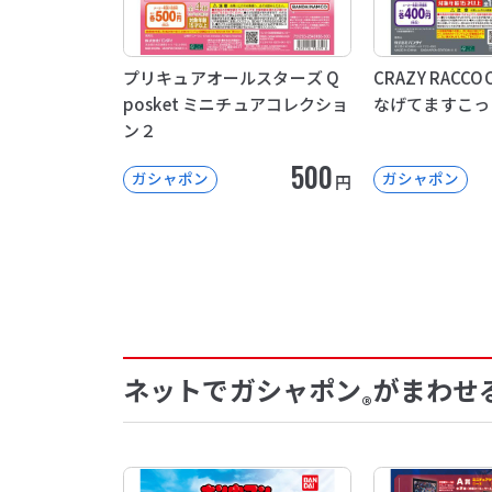
プリキュアオールスターズ Q
CRAZY RACC
posket ミニチュアコレクショ
なげてますこっ
ン２
500
ガシャポン
ガシャポン
円
ネットでガシャポン
がまわせ
®