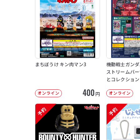
まちぼうけ キン肉マン3
機動戦士ガンダム 
ストリームバー
とコレクション
400
オンライン
オンライン
円
予約
予約