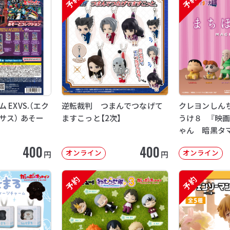
予約
予約
EXVS.（エク
逆転裁判 つまんでつなげて
クレヨンしん
サス） あそー
ますこっと【2次】
うけ８ 『映
ゃん 暗黒タ
【2次：2026年
400
400
オンライン
オンライン
円
円
予約
予約