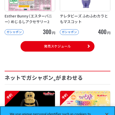
Esther Bunny（エスターバニ
テレタビーズ ふわふわカラと
ー） めじるしアクセサリー2
もマスコット
300
400
ガシャポン
ガシャポン
円
円
発売スケジュール
ネットでガシャポン
がまわせる
®
予約
予約
We use unique personal identifier such as cookies to