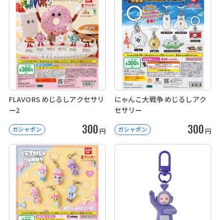
FLAVORS めじるしアクセサリ
にゃんこ大戦争 めじるしアク
ー2
セサリー
300
300
ガシャポン
ガシャポン
円
円