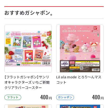
おすすめガシャポン
®
【フラットガシャポン】サンリ
Lil ala mode とろり～んマス
オキャラクターズ いちご新聞
コット
クリアラバーコースター
400
400
フラット
ガシャポン
円
円