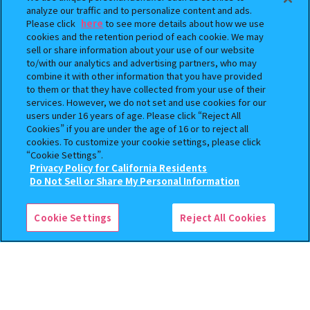
analyze our traffic and to personalize content and ads.
Please click
here
to see more details about how we use
cookies and the retention period of each cookie. We may
sell or share information about your use of our website
to/with our analytics and advertising partners, who may
combine it with other information that you have provided
BOUNTY HUNTER 『スカル
おジャ魔女どれみ めじるし
to them or that they have collected from your use of their
くん』ミニチュアフィギュアコ
アクセサリー ポロンタップ
services. However, we do not set and use cookies for our
レクション２
ver. 2
users under 16 years of age. Please click “Reject All
Cookies” if you are under the age of 16 or to reject all
500
300
cookies. To customize your cookie settings, please click
オンライン
オンライン
円
円
“Cookie Settings”.
Privacy Policy for California Residents
予約
予約
この商品が売っているお店
Do Not Sell or Share My Personal Information
Cookie Settings
Reject All Cookies