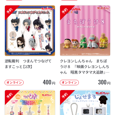
予約
予約
逆転裁判 つまんでつなげて
クレヨンしんちゃん まちぼ
ますこっと【2次】
うけ８ 『映画クレヨンしんち
ゃん 暗黒タマタマ大追跡』【2
次：2026年12月発送】
400
300
オンライン
オンライン
円
円
予約
予約