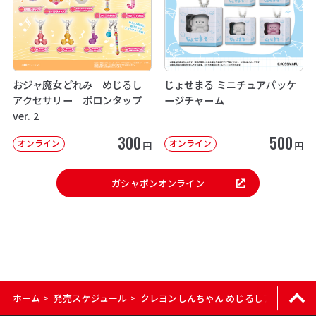
おジャ魔女どれみ めじるし
じょせまる ミニチュアパッケ
アクセサリー ポロンタップ
ージチャーム
ver. 2
300
500
オンライン
オンライン
円
円
ガシャポンオンライン
ホーム
発売スケジュール
クレヨンしんちゃん めじるしアクセサリ
>
>