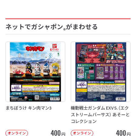
ネットでガシャポン
がまわせる
®
まちぼうけ キン肉マン3
機動戦士ガンダム EXVS.（エク
ストリームバーサス） あそーと
コレクション
400
400
オンライン
オンライン
円
円