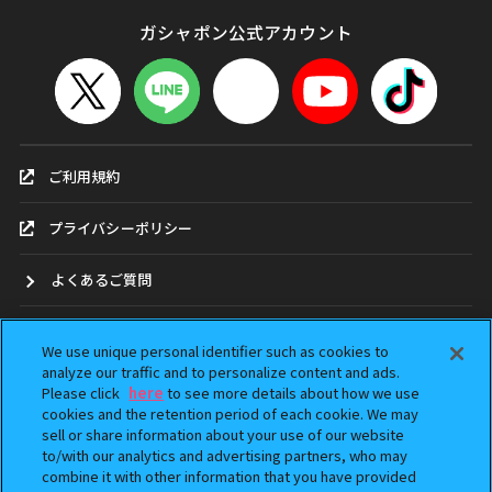
ガシャポン公式アカウント
ご利用規約
プライバシーポリシー
よくあるご質問
お問合せ
We use unique personal identifier such as cookies to
analyze our traffic and to personalize content and ads.
ガシャポンどこ？
Please click
here
to see more details about how we use
cookies and the retention period of each cookie. We may
sell or share information about your use of our website
アンケート
to/with our analytics and advertising partners, who may
combine it with other information that you have provided
ウェブアクセシビリティ方針