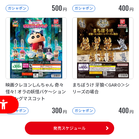
500
400
ガシャポン
ガシャポン
円
円
映画クレヨンしんちゃん 奇々
まちぼうけ 牙狼＜GARO＞シ
怪々！ オラの妖怪バケ～ション
リーズの場合
スイングマスコット
300
400
ガシャポン
ガシャポン
円
円
発売スケジュール