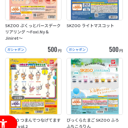
SKZOO ぷくっとバースデーク
SKZOO ライトマスコット
リアリング ～FoxI.Ny＆
Jiniret～
500
500
ガシャポン
ガシャポン
円
円
SKZOO つまんでつなげてます
びっくらたまご SKZOO ふろ
こっと vol.2
ふちころりん