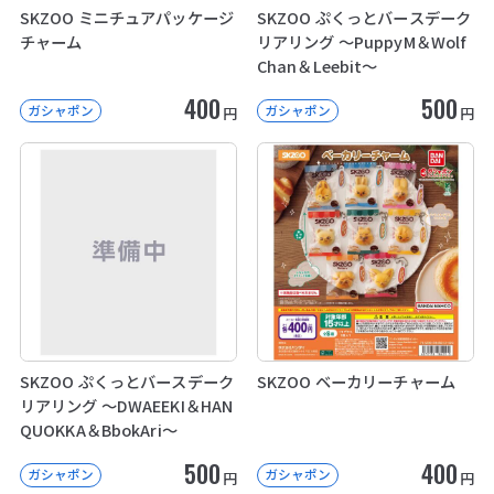
SKZOO ミニチュアパッケージ
SKZOO ぷくっとバースデーク
チャーム
リアリング ～PuppyM＆Wolf
Chan＆Leebit～
400
500
ガシャポン
ガシャポン
円
円
SKZOO ぷくっとバースデーク
SKZOO ベーカリーチャーム
リアリング ～DWAEEKI＆HAN
QUOKKA＆BbokAri～
500
400
ガシャポン
ガシャポン
円
円