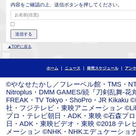
内容をご確認の上、送信ボタンを押してください。
▲TOPに戻る
ホーム
ニュース
発売スケジュール
アン
©やなせたかし／フレーベル館・TMS・NTV ©青
Nitroplus・DMM GAMES/続『刀剣乱舞-花丸
FREAK・TV Tokyo・ShoPro・JR Ki
社・フジテレビ・東映アニメーション ©Liber Enterta
プロ・テレビ朝日・ADK・東映 ©石森プ
日・ADK・東映ビデオ・東映 ©2018 テレ
メーション ©NHK・NHKエデュケーショ