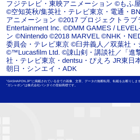
フジテレビ・東映アニメーション ©もふ屋/ＬＩＮＥ ©20
©空知英秋/集英社・テレビ東京・電通・BN
アニメーション ©2017 プロジェクトラブライ
Entertainment Inc. ©DMM GAMES /
ン ©Nintendo ©2018 MARVEL ©NHK
委員会・テレビ東京 ©臼井義人／双葉社・
©™Lucasfilm Ltd. ©諌山剣・講談社／
社・テレビ東京・dentsu・ぴえろ JR東日
朝日・シンエイ・ADK
"GASHAPON.JP"に掲載されている全ての画像、文章、データの無断転用、転載をお断りしま
"ガシャポン"は株式会社バンダイの登録商標です。