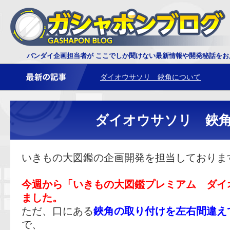
ダイオウサソリ 鋏角について
バンダイ企画担当者が ここでしか聞けない最新情報や開発秘話を
レプティクス恐竜 トリケラトプスの頭
ダイオウサソリ 鋏
いきもの大図鑑の企画開発を担当しておりま
今週から「いきもの大図鑑プレミアム ダイ
ました。
ただ、口にある
鋏角の取り付けを左右間違え
で、