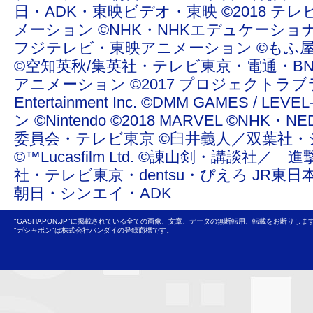
日・ADK・東映ビデオ・東映 ©2018 テレ
メーション ©NHK・NHKエデュケーショ
フジテレビ・東映アニメーション ©もふ屋/ＬＩＮＥ ©20
©空知英秋/集英社・テレビ東京・電通・BN
アニメーション ©2017 プロジェクトラブライ
Entertainment Inc. ©DMM GAMES /
ン ©Nintendo ©2018 MARVEL ©NHK
委員会・テレビ東京 ©臼井義人／双葉社・
©™Lucasfilm Ltd. ©諌山剣・講談社／
社・テレビ東京・dentsu・ぴえろ JR東日
朝日・シンエイ・ADK
"GASHAPON.JP"に掲載されている全ての画像、文章、データの無断転用、転載をお断りしま
"ガシャポン"は株式会社バンダイの登録商標です。