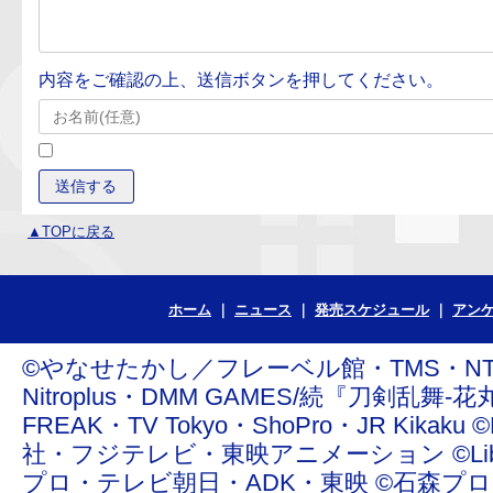
内容をご確認の上、送信ボタンを押してください。
▲TOPに戻る
ホーム
ニュース
発売スケジュール
アン
©やなせたかし／フレーベル館・TMS・NTV ©青
Nitroplus・DMM GAMES/続『刀剣乱舞-花丸
FREAK・TV Tokyo・ShoPro・JR Ki
社・フジテレビ・東映アニメーション ©Liber Enterta
プロ・テレビ朝日・ADK・東映 ©石森プ