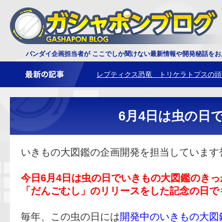
ダイオウサソリ 鋏角について
バンダイ企画担当者が ここでしか聞けない最新情報や開発秘話を
レプティクス恐竜 トリケラトプスの頭
6月4日は虫の日
いきもの大図鑑の企画開発を担当しています
今日6月4日は虫の日でいきもの大図鑑のき
「だんごむし」のリリースをした記念の日で
毎年、この虫の日には
開発中のいきもの大図