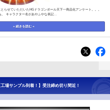
にとらせていただいたHGドラゴンボール天下一商品化アンケート。。。
ぁ、 キャラクター名があやふやな表記…
» 続きを読む «
【工場サンプル到着！】受注締め切り間近！