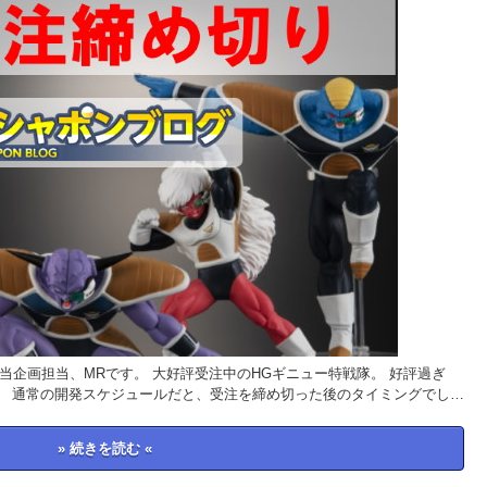
当企画担当、MRです。 大好評受注中のHGギニュー特戦隊。 好評過ぎ
。 通常の開発スケジュールだと、受注を締め切った後のタイミングでし…
» 続きを読む «