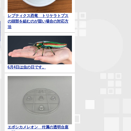
レプティクス恐竜 トリケラトプス
の頭部を組むのが固い場合の対応方
法
6月4日は虫の日です。
エボシカメレオン 付属の透明台座