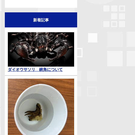
新着記事
ダイオウサソリ 鋏角について