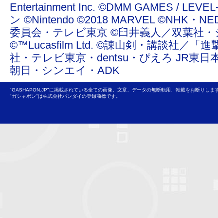
Entertainment Inc. ©DMM GAMES /
ン ©Nintendo ©2018 MARVEL ©NHK
委員会・テレビ東京 ©臼井義人／双葉社・
©™Lucasfilm Ltd. ©諌山剣・講談社／
社・テレビ東京・dentsu・ぴえろ JR東日
朝日・シンエイ・ADK
"GASHAPON.JP"に掲載されている全ての画像、文章、データの無断転用、転載をお断りしま
"ガシャポン"は株式会社バンダイの登録商標です。