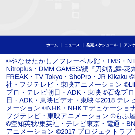
ホーム
ニュース
発売スケジュール
アン
©やなせたかし／フレーベル館・TMS・NTV ©青
Nitroplus・DMM GAMES/続『刀剣乱舞-花丸
FREAK・TV Tokyo・ShoPro・JR Ki
社・フジテレビ・東映アニメーション ©Liber Enterta
プロ・テレビ朝日・ADK・東映 ©石森プ
日・ADK・東映ビデオ・東映 ©2018 テレ
メーション ©NHK・NHKエデュケーショ
フジテレビ・東映アニメーション ©もふ屋/ＬＩＮＥ ©20
©空知英秋/集英社・テレビ東京・電通・BN
アニメーション ©2017 プロジェクトラブライ