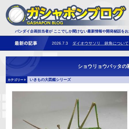
バンダイ企画担当者が ここでしか聞けない最新情報や開発秘話を
2026.7.3
ダイオウサソリ 鋏角について
2026.6.25
レプティクス恐竜 トリケラ
ショウリョウバッタの
いきもの大図鑑シリーズ
カテゴリー