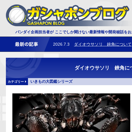
バンダイ企画担当者が ここでしか聞けない最新情報や開発秘話を
2026.7.3
ダイオウサソリ 鋏角について
2026.6.25
レプティクス恐竜 トリケラ
ダイオウサソリ 鋏角に
いきもの大図鑑シリーズ
カテゴリー