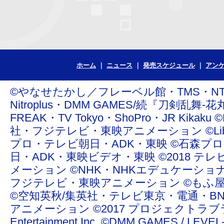
ホーム
ニュース
発売スケジュール
アン
©やなせたかし／フレーベル館・TMS・NTV ©青
Nitroplus・DMM GAMES/続『刀剣乱舞-花丸
FREAK・TV Tokyo・ShoPro・JR Ki
社・フジテレビ・東映アニメーション ©Liber Enterta
プロ・テレビ朝日・ADK・東映 ©石森プ
日・ADK・東映ビデオ・東映 ©2018 テレ
メーション ©NHK・NHKエデュケーショ
フジテレビ・東映アニメーション ©もふ屋/ＬＩＮＥ ©20
©空知英秋/集英社・テレビ東京・電通・BN
アニメーション ©2017 プロジェクトラブライ
Entertainment Inc. ©DMM GAMES /