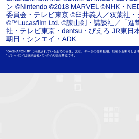
ン ©Nintendo ©2018 MARVEL ©NHK
委員会・テレビ東京 ©臼井義人／双葉社・
©™Lucasfilm Ltd. ©諌山剣・講談社／
社・テレビ東京・dentsu・ぴえろ JR東日
朝日・シンエイ・ADK
"GASHAPON.JP"に掲載されている全ての画像、文章、データの無断転用、転載をお断りしま
"ガシャポン"は株式会社バンダイの登録商標です。