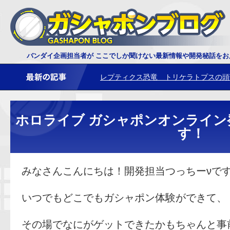
ダイオウサソリ 鋏角について
バンダイ企画担当者が ここでしか聞けない最新情報や開発秘話を
レプティクス恐竜 トリケラトプスの頭
ホロライブ ガシャポンオンライン
す！
みなさんこんにちは！開発担当つっちーνで
いつでもどこでもガシャポン体験ができて、
その場でなにがゲットできたかもちゃんと事