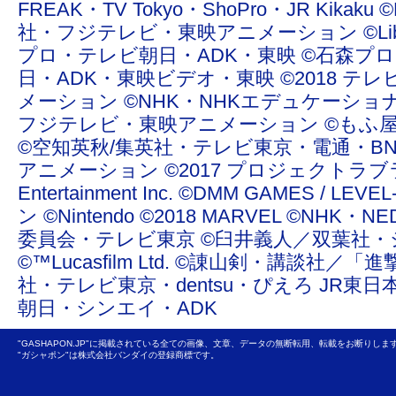
FREAK・TV Tokyo・ShoPro・JR Ki
社・フジテレビ・東映アニメーション ©Liber Enterta
プロ・テレビ朝日・ADK・東映 ©石森プ
日・ADK・東映ビデオ・東映 ©2018 テレ
メーション ©NHK・NHKエデュケーショ
フジテレビ・東映アニメーション ©もふ屋/ＬＩＮＥ ©20
©空知英秋/集英社・テレビ東京・電通・BN
アニメーション ©2017 プロジェクトラブライ
Entertainment Inc. ©DMM GAMES /
ン ©Nintendo ©2018 MARVEL ©NHK
委員会・テレビ東京 ©臼井義人／双葉社・
©™Lucasfilm Ltd. ©諌山剣・講談社／
社・テレビ東京・dentsu・ぴえろ JR東日
朝日・シンエイ・ADK
"GASHAPON.JP"に掲載されている全ての画像、文章、データの無断転用、転載をお断りしま
"ガシャポン"は株式会社バンダイの登録商標です。