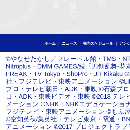
ホーム
ニュース
発売スケジュール
アン
©やなせたかし／フレーベル館・TMS・NTV ©青
Nitroplus・DMM GAMES/続『刀剣乱舞-花丸
FREAK・TV Tokyo・ShoPro・JR Ki
社・フジテレビ・東映アニメーション ©Liber Enterta
プロ・テレビ朝日・ADK・東映 ©石森プ
日・ADK・東映ビデオ・東映 ©2018 テレ
メーション ©NHK・NHKエデュケーショ
フジテレビ・東映アニメーション ©もふ屋/ＬＩＮＥ ©20
©空知英秋/集英社・テレビ東京・電通・BN
アニメーション ©2017 プロジェクトラブライ