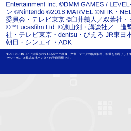
Entertainment Inc. ©DMM GAMES /
ン ©Nintendo ©2018 MARVEL ©NHK
委員会・テレビ東京 ©臼井義人／双葉社・
©™Lucasfilm Ltd. ©諌山剣・講談社／
社・テレビ東京・dentsu・ぴえろ JR東日
朝日・シンエイ・ADK
"GASHAPON.JP"に掲載されている全ての画像、文章、データの無断転用、転載をお断りしま
"ガシャポン"は株式会社バンダイの登録商標です。