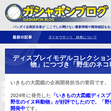
バンダイ企画担当者が ここでしか聞けない最新情報や開発秘話を
ダイオウサソリ 鋏角について
レプティクス恐竜 トリケラトプスの頭
ディスプレイモデルコレクショ
物」につづき「野生のネコ
いきもの大図鑑の企画開発担当の誉田です。
2024年に発売した
「いきもの大図鑑ディス
野生のイヌ科動物」が好評でしたので、「野
開発中
です。