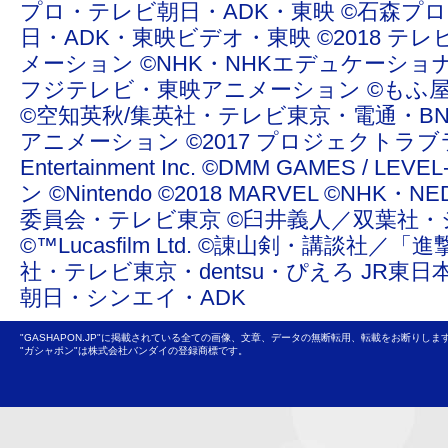
プロ・テレビ朝日・ADK・東映 ©石森プ
日・ADK・東映ビデオ・東映 ©2018 テレ
メーション ©NHK・NHKエデュケーショ
フジテレビ・東映アニメーション ©もふ屋/ＬＩＮＥ ©20
©空知英秋/集英社・テレビ東京・電通・BN
アニメーション ©2017 プロジェクトラブライ
Entertainment Inc. ©DMM GAMES /
ン ©Nintendo ©2018 MARVEL ©NHK
委員会・テレビ東京 ©臼井義人／双葉社・
©™Lucasfilm Ltd. ©諌山剣・講談社／
社・テレビ東京・dentsu・ぴえろ JR東日
朝日・シンエイ・ADK
"GASHAPON.JP"に掲載されている全ての画像、文章、データの無断転用、転載をお断りしま
"ガシャポン"は株式会社バンダイの登録商標です。