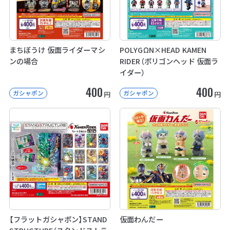
まちぼうけ 仮面ライダーマシ
POLYGΩN×HEAD KAMEN
ンの場合
RIDER（ポリゴンヘッド 仮面ラ
イダー）
400
400
ガシャポン
ガシャポン
円
円
【フラットガシャポン】STAND
仮面わんだー