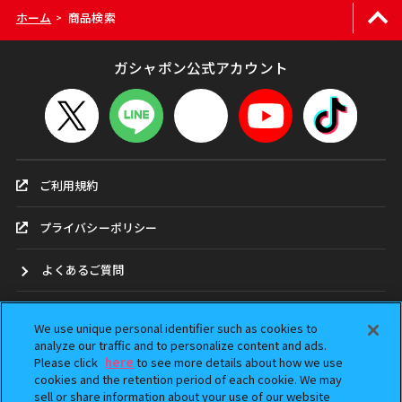
ホーム
商品検索
>
ガシャポン公式アカウント
ご利用規約
プライバシーポリシー
よくあるご質問
お問合せ
We use unique personal identifier such as cookies to
analyze our traffic and to personalize content and ads.
ガシャポンどこ？
Please click
here
to see more details about how we use
cookies and the retention period of each cookie. We may
アンケート
sell or share information about your use of our website