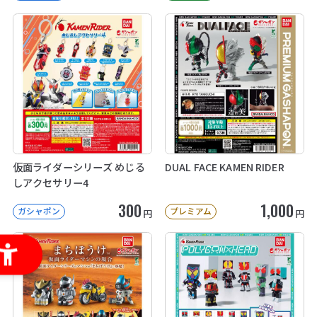
仮面ライダーシリーズ めじる
DUAL FACE KAMEN RIDER
しアクセサリー4
300
1,000
ガシャポン
プレミアム
円
円