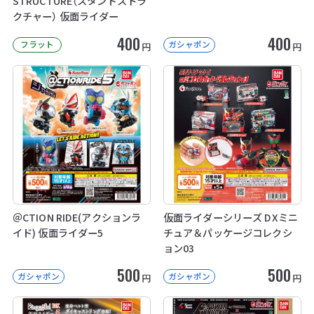
STRUCTURE（スタンドストラ
クチャー） 仮面ライダー
400
400
フラット
ガシャポン
円
円
＠CTION RIDE(アクションラ
仮面ライダーシリーズ DXミニ
イド) 仮面ライダー5
チュア＆パッケージコレクシ
ョン03
500
500
ガシャポン
ガシャポン
円
円