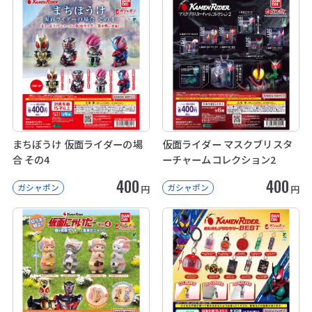
まちぼうけ 仮面ライダーの場
仮面ライダー マスクブリスタ
合 その4
ーチャームコレクション2
400
400
ガシャポン
ガシャポン
円
円