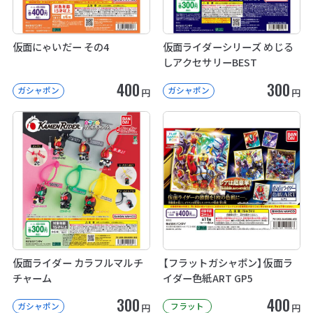
仮面にゃいだー その4
仮面ライダーシリーズ めじる
しアクセサリーBEST
400
300
ガシャポン
ガシャポン
円
円
仮面ライダー カラフルマルチ
【フラットガシャポン】仮面ラ
チャーム
イダー色紙ART GP5
300
400
ガシャポン
フラット
円
円