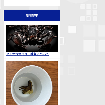
新着記事
ダイオウサソリ 鋏角について