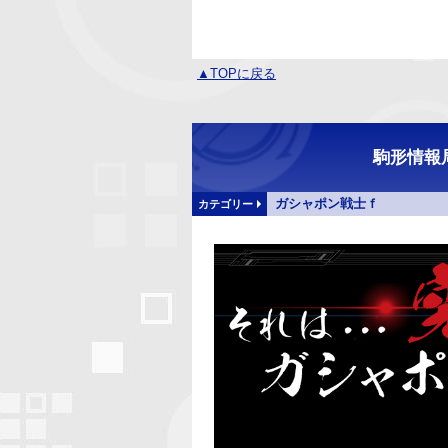
▲TOPに戻る
駒形情報局
ガシャポン戦士ｆ
カテゴリー