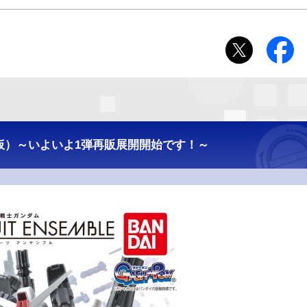
仮）～いよいよ1弾再販展開開始です！～