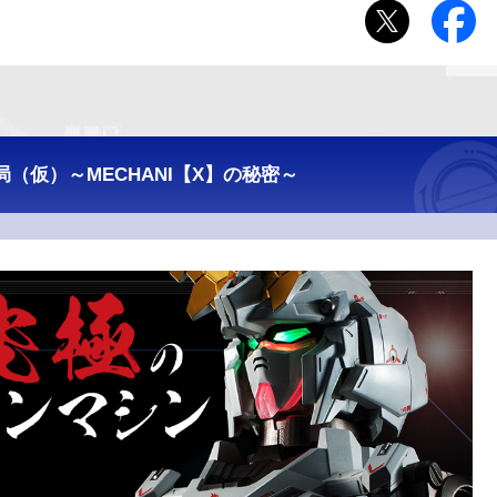
（仮）～MECHANI【X】の秘密～