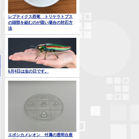
レプティクス恐竜 トリケラトプス
の頭部を組むのが固い場合の対応方
法
6月4日は虫の日です。
エボシカメレオン 付属の透明台座