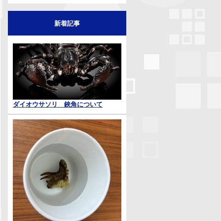
新着記事
ダイオウサソリ 鋏角について