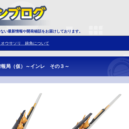
イオウサソリ 鋏角について
けない最新情報や開発秘話をお届けしております。
プティクス恐竜 トリケラトプスの頭部を組むのが固い場合の対応方法
情報局（仮）～インレ その３～