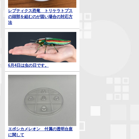
レプティクス恐竜 トリケラトプス
の頭部を組むのが固い場合の対応方
法
6月4日は虫の日です。
エボシカメレオン 付属の透明台座
に関して