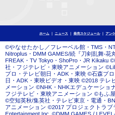
ホーム
ニュース
発売スケジュール
アン
©やなせたかし／フレーベル館・TMS・NTV ©青
Nitroplus・DMM GAMES/続『刀剣乱舞-花丸
FREAK・TV Tokyo・ShoPro・JR Ki
社・フジテレビ・東映アニメーション ©Liber Enterta
プロ・テレビ朝日・ADK・東映 ©石森プ
日・ADK・東映ビデオ・東映 ©2018 テレ
メーション ©NHK・NHKエデュケーショ
フジテレビ・東映アニメーション ©もふ屋/ＬＩＮＥ ©20
©空知英秋/集英社・テレビ東京・電通・BN
アニメーション ©2017 プロジェクトラブライ
Entertainment Inc. ©DMM GAMES /