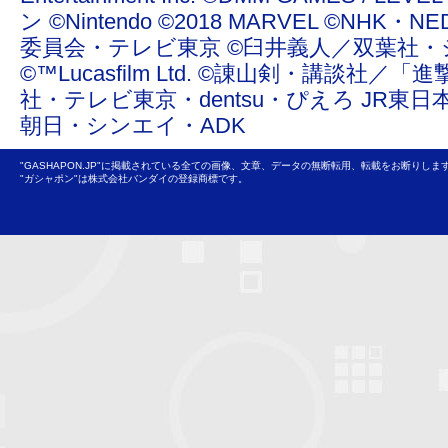
ン ©Nintendo ©2018 MARVEL ©NHK
委員会・テレビ東京 ©臼井義人／双葉社・
©™Lucasfilm Ltd. ©諌山剣・講談社／
社・テレビ東京・dentsu・ぴえろ JR東日
朝日・シンエイ・ADK
"GASHAPON.JP"に掲載されている全ての画像、文章、データの無断転用、転載をお断りしま
"ガシャポン"は株式会社バンダイの登録商標です。