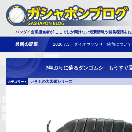
バンダイ企画担当者が ここでしか聞けない最新情報や開発秘話を
2026.7.3
ダイオウサソリ 鋏角について
2026.6.25
レプティクス恐竜 トリケラ
7年ぶりに蘇るダンゴムシ もうす
いきもの大図鑑シリーズ
カテゴリー