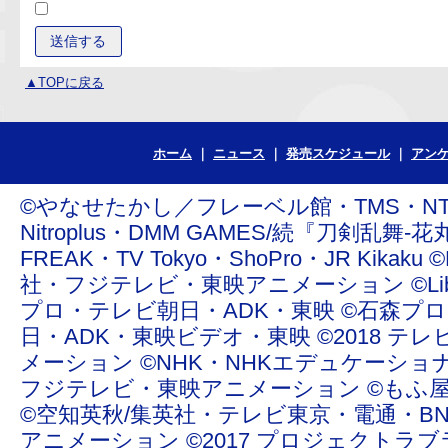
▲TOPに戻る
ホーム
ニュース
発売スケジュール
アン
©やなせたかし／フレーベル館・TMS・NTV ©青
Nitroplus・DMM GAMES/続『刀剣乱舞-花丸
FREAK・TV Tokyo・ShoPro・JR Ki
社・フジテレビ・東映アニメーション ©Liber Enterta
プロ・テレビ朝日・ADK・東映 ©石森プ
日・ADK・東映ビデオ・東映 ©2018 テレ
メーション ©NHK・NHKエデュケーショ
フジテレビ・東映アニメーション ©もふ屋/ＬＩＮＥ ©20
©空知英秋/集英社・テレビ東京・電通・BN
アニメーション ©2017 プロジェクトラブライ