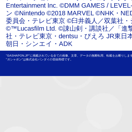
Entertainment Inc. ©DMM GAMES /
ン ©Nintendo ©2018 MARVEL ©NHK
委員会・テレビ東京 ©臼井義人／双葉社・
©™Lucasfilm Ltd. ©諌山剣・講談社／
社・テレビ東京・dentsu・ぴえろ JR東日
朝日・シンエイ・ADK
"GASHAPON.JP"に掲載されている全ての画像、文章、データの無断転用、転載をお断りしま
"ガシャポン"は株式会社バンダイの登録商標です。