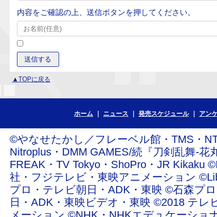
内容をご確認の上、送信ボタンを押してください。
▲TOPに戻る
ホーム
ニュース
発売スケジュール
アン
©やなせたかし／フレーベル館・TMS・NTV ©青
Nitroplus・DMM GAMES/続『刀剣乱舞-花丸
FREAK・TV Tokyo・ShoPro・JR Ki
社・フジテレビ・東映アニメーション ©Liber Enterta
プロ・テレビ朝日・ADK・東映 ©石森プ
日・ADK・東映ビデオ・東映 ©2018 テレ
メーション ©NHK・NHKエデュケーショ