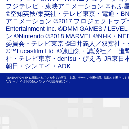
フジテレビ・東映アニメーション ©もふ屋/ＬＩＮＥ ©20
©空知英秋/集英社・テレビ東京・電通・BN
アニメーション ©2017 プロジェクトラブライ
Entertainment Inc. ©DMM GAMES /
ン ©Nintendo ©2018 MARVEL ©NHK
委員会・テレビ東京 ©臼井義人／双葉社・
©™Lucasfilm Ltd. ©諌山剣・講談社／
社・テレビ東京・dentsu・ぴえろ JR東日
朝日・シンエイ・ADK
"GASHAPON.JP"に掲載されている全ての画像、文章、データの無断転用、転載をお断りしま
"ガシャポン"は株式会社バンダイの登録商標です。