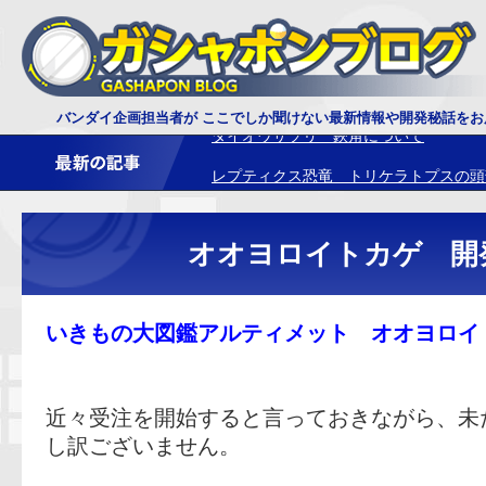
ダイオウサソリ 鋏角について
バンダイ企画担当者が ここでしか聞けない最新情報や開発秘話を
レプティクス恐竜 トリケラトプスの頭
オオヨロイトカゲ 開
いきもの大図鑑アルティメット オオヨロイ
近々受注を開始すると言っておきながら、未
し訳ございません。