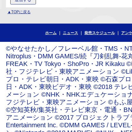
▲TOPに戻る
ホーム
ニュース
発売スケジュール
アン
©やなせたかし／フレーベル館・TMS・NTV ©青
Nitroplus・DMM GAMES/続『刀剣乱舞-花丸
FREAK・TV Tokyo・ShoPro・JR Ki
社・フジテレビ・東映アニメーション ©Liber Enterta
プロ・テレビ朝日・ADK・東映 ©石森プ
日・ADK・東映ビデオ・東映 ©2018 テレ
メーション ©NHK・NHKエデュケーショ
フジテレビ・東映アニメーション ©もふ屋/ＬＩＮＥ ©20
©空知英秋/集英社・テレビ東京・電通・BN
アニメーション ©2017 プロジェクトラブライ
Entertainment Inc. ©DMM GAMES /