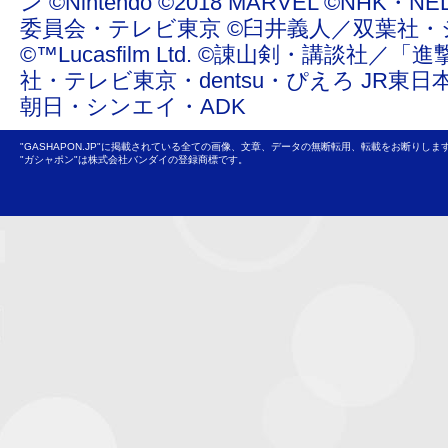
ン ©Nintendo ©2018 MARVEL ©NHK
委員会・テレビ東京 ©臼井義人／双葉社・
©™Lucasfilm Ltd. ©諌山剣・講談社／
社・テレビ東京・dentsu・ぴえろ JR東日
朝日・シンエイ・ADK
"GASHAPON.JP"に掲載されている全ての画像、文章、データの無断転用、転載をお断りしま
"ガシャポン"は株式会社バンダイの登録商標です。