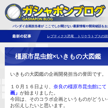
ダイオウサソリ 鋏角について
バンダイ企画担当者が ここでしか聞けない最新情報や開発秘話を
レプティクス恐竜 トリケラトプスの頭
橿原市昆虫館×いきもの大図鑑
いきもの大図鑑の企画開発担当の誉田です。
１０月１６日より、
奈良の橿原市昆虫館に
画」
が始まりました。
今回は、そのコラボ企画というものがどうい
お伝えしたいと思います。