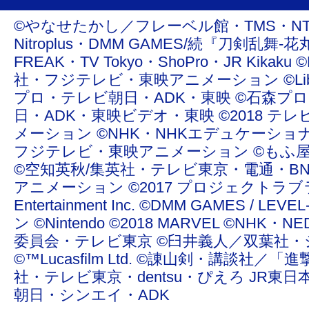
©やなせたかし／フレーベル館・TMS・NTV ©青
Nitroplus・DMM GAMES/続『刀剣乱舞-花丸
FREAK・TV Tokyo・ShoPro・JR Ki
社・フジテレビ・東映アニメーション ©Liber Enterta
プロ・テレビ朝日・ADK・東映 ©石森プ
日・ADK・東映ビデオ・東映 ©2018 テレ
メーション ©NHK・NHKエデュケーショ
フジテレビ・東映アニメーション ©もふ屋/ＬＩＮＥ ©20
©空知英秋/集英社・テレビ東京・電通・BN
アニメーション ©2017 プロジェクトラブライ
Entertainment Inc. ©DMM GAMES /
ン ©Nintendo ©2018 MARVEL ©NHK
委員会・テレビ東京 ©臼井義人／双葉社・
©™Lucasfilm Ltd. ©諌山剣・講談社／
社・テレビ東京・dentsu・ぴえろ JR東日
朝日・シンエイ・ADK