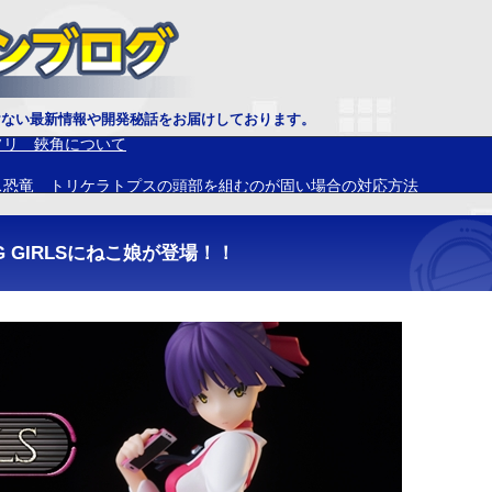
ソリ 鋏角について
けない最新情報や開発秘話をお届けしております。
ス恐竜 トリケラトプスの頭部を組むのが固い場合の対応方法
G GIRLSにねこ娘が登場！！