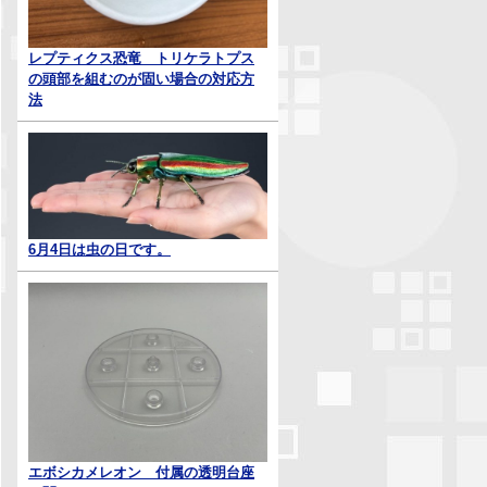
レプティクス恐竜 トリケラトプス
の頭部を組むのが固い場合の対応方
法
6月4日は虫の日です。
エボシカメレオン 付属の透明台座