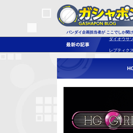
ダイオウサ
バンダイ企画担当者が ここでしか聞
レプティク
H