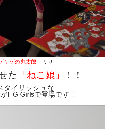
ゲゲゲの鬼太郎」
より、
せた
「ねこ娘」
！！
スタイリッシュな
 Girlsで登場です！