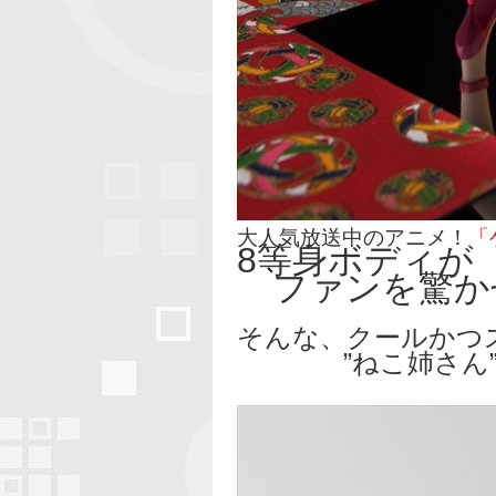
大人気放送中のアニメ！
「
8等身ボディが
ファンを驚か
そんな、クールかつ
”ねこ姉さん”がHG