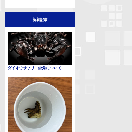
新着記事
ダイオウサソリ 鋏角について