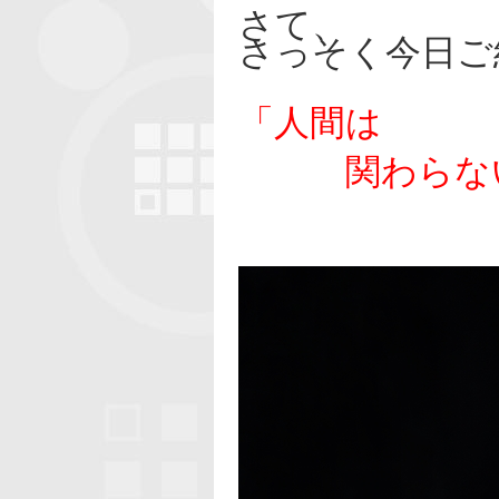
さて、
さっそく今日ご
「人間は
関わらない
いいわ