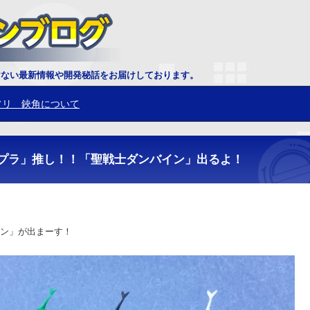
ソリ 鋏角について
けない最新情報や開発秘話をお届けしております。
ス恐竜 トリケラトプスの頭部を組むのが固い場合の対応方法
プラ」推し！！「聖戦士ダンバイン」出るよ！
ン」が出まーす！