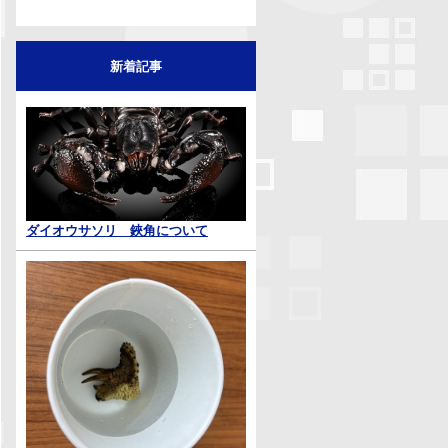
新着記事
ダイオウサソリ 鋏角について