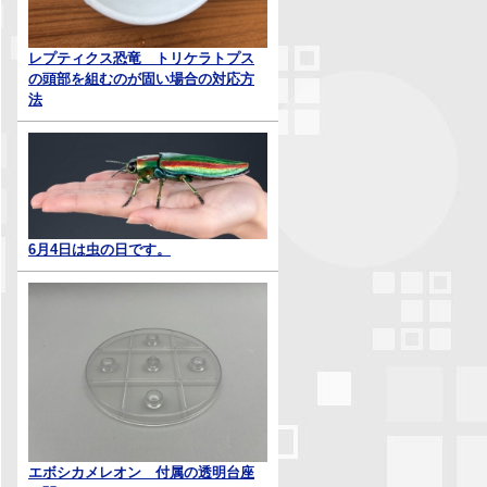
レプティクス恐竜 トリケラトプス
の頭部を組むのが固い場合の対応方
法
6月4日は虫の日です。
エボシカメレオン 付属の透明台座