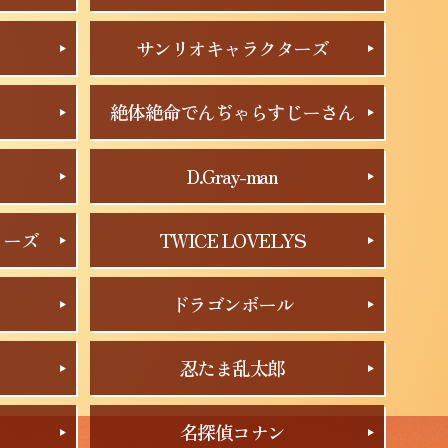
サンリオキャラクターズ
絶体絶命でんぢゃらすじーさん
D.Gray-man
リーズ
TWICE LOVELYS
ドラゴンボール
忍たま乱太郎
名探偵コナン