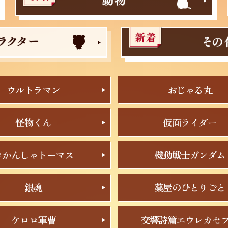
ウルトラマン
おじゃる丸
怪物くん
仮面ライダー
きかんしゃトーマス
機動戦士ガンダム
銀魂
薬屋のひとりごと
ケロロ軍曹
交響詩篇エウレカセ