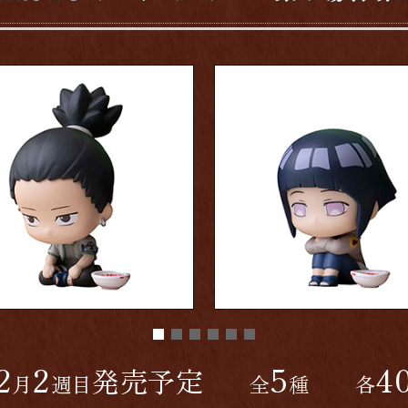
2
2
5
4
発売予定
月
週目
全
種
各