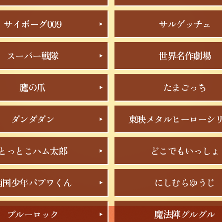
サイボーグ009
サルゲッチュ
スーパー戦隊
世界名作劇場
鷹の爪
たまごっち
ダンダダン
東映メタルヒーローシ
とっとこハム太郎
どこでもいっしょ
南国少年パプワくん
にしむらゆうじ
ブルーロック
魔法陣グルグル