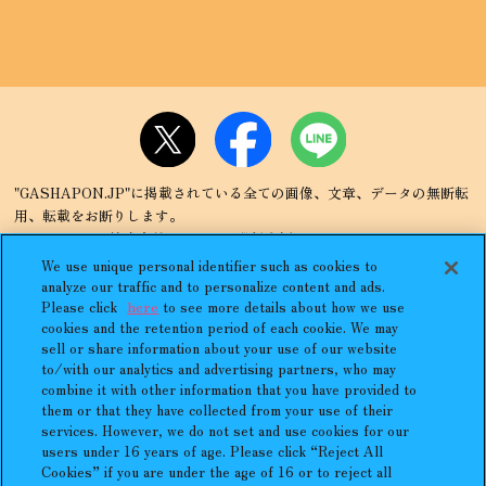
"GASHAPON.JP"に掲載されている全ての画像、文章、データの無断転
用、転載をお断りします。
"ガシャポン"は株式会社バンダイの登録商標です。
「まちぼうけ＼MACHIBOKE」はバンダイの日本国登録商標です。
We use unique personal identifier such as cookies to
アンケートは開催期間外の場合がございますので、ご了承ください。
analyze our traffic and to personalize content and ads.
Please click
here
to see more details about how we use
cookies and the retention period of each cookie. We may
sell or share information about your use of our website
to/with our analytics and advertising partners, who may
combine it with other information that you have provided to
プライバシーポリシー
よくあるご質問
them or that they have collected from your use of their
services. However, we do not set and use cookies for our
お問合せ
ガシャポンどこ？
users under 16 years of age. Please click “Reject All
Cookies” if you are under the age of 16 or to reject all
アンケート
発売スケジュール