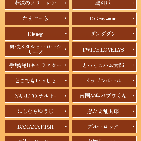
葬送のフリーレン
鷹の爪
たまごっち
D.Gray-man
Disney
ダンダダン
東映メタルヒーローシ
TWICE LOVELYS
リーズ
手塚治虫キャラクター
とっとこハム太郎
どこでもいっしょ
ドラゴンボール
NARUTO-ナルト-
南国少年パプワくん
にしむらゆうじ
忍たま乱太郎
BANANA FISH
ブルーロック