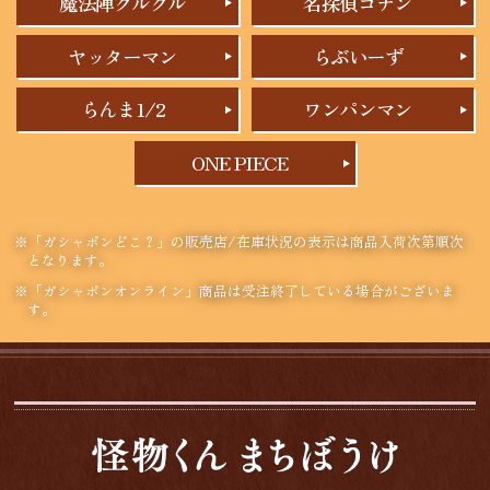
魔法陣グルグル
名探偵コナン
ヤッターマン
らぶいーず
らんま1/2
ワンパンマン
ONE PIECE
※「ガシャポンどこ？」の販売店/在庫状況の表示は商品入荷次第順次
となります。
※「ガシャポンオンライン」商品は受注終了している場合がございま
す。