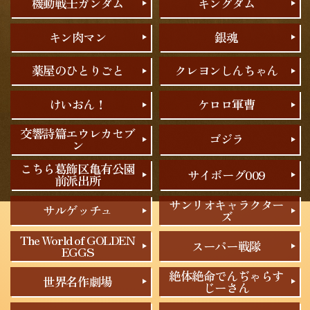
機動戦士ガンダム
キングダム
キン肉マン
銀魂
薬屋のひとりごと
クレヨンしんちゃん
けいおん！
ケロロ軍曹
交響詩篇エウレカセブ
ゴジラ
ン
こちら葛飾区亀有公園
サイボーグ009
前派出所
サンリオキャラクター
サルゲッチュ
ズ
The World of GOLDEN
スーパー戦隊
EGGS
絶体絶命でんぢゃらす
世界名作劇場
じーさん