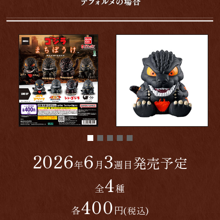
2026
6
3
発売予定
年
月
週目
4
全
種
400
各
円
(税込)