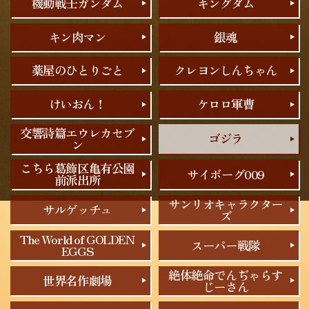
機動戦士ガンダム
キングダム
キン肉マン
銀魂
薬屋のひとりごと
クレヨンしんちゃん
けいおん！
ケロロ軍曹
交響詩篇エウレカセブ
ゴジラ
ン
こちら葛飾区亀有公園
サイボーグ009
前派出所
サンリオキャラクター
サルゲッチュ
ズ
The World of GOLDEN
スーパー戦隊
EGGS
絶体絶命でんぢゃらす
世界名作劇場
じーさん