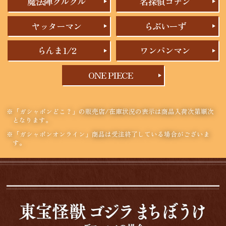
魔法陣グルグル
名探偵コナン
ヤッターマン
らぶいーず
らんま1/2
ワンパンマン
ONE PIECE
※「ガシャポンどこ？」の販売店/在庫状況の表示は商品入荷次第順次
となります。
※「ガシャポンオンライン」商品は受注終了している場合がございま
す。