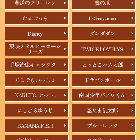
葬送のフリーレン
鷹の爪
たまごっち
D.Gray-man
Disney
ダンダダン
東映メタルヒーローシ
TWICE LOVELYS
リーズ
手塚治虫キャラクター
とっとこハム太郎
どこでもいっしょ
ドラゴンボール
NARUTO-ナルト-
南国少年パプワくん
にしむらゆうじ
忍たま乱太郎
BANANA FISH
ブルーロック