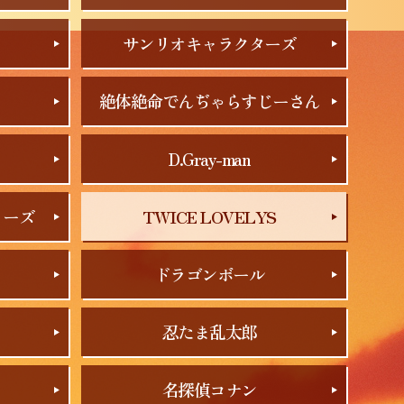
サンリオキャラクターズ
絶体絶命でんぢゃらすじーさん
D.Gray-man
リーズ
TWICE LOVELYS
ドラゴンボール
忍たま乱太郎
名探偵コナン