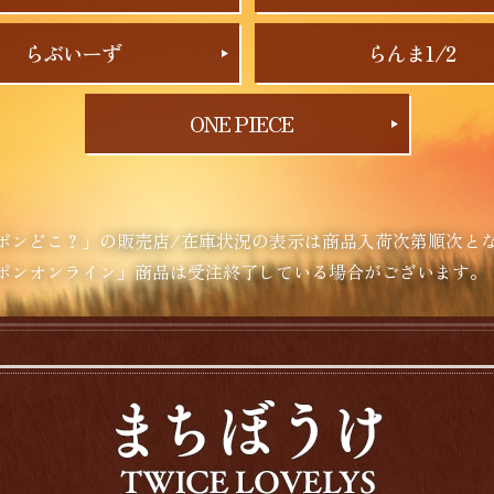
らぶいーず
らんま1/2
ONE PIECE
ポンどこ？」の販売店/在庫状況の表示は商品入荷次第順次と
ポンオンライン」商品は受注終了している場合がございます。