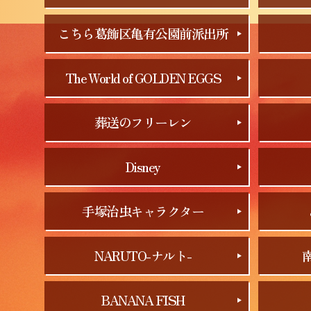
こちら葛飾区亀有公園前派出所
The World of GOLDEN EGGS
葬送のフリーレン
Disney
手塚治虫キャラクター
NARUTO-ナルト-
BANANA FISH