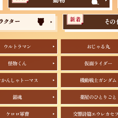
ウルトラマン
おじゃる丸
怪物くん
仮面ライダー
きかんしゃトーマス
機動戦士ガンダム
銀魂
薬屋のひとりごと
ケロロ軍曹
交響詩篇エウレカセ