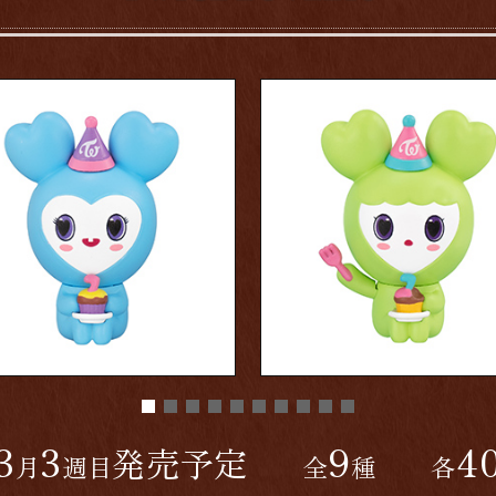
3
3
9
4
発売予定
月
週目
全
種
各