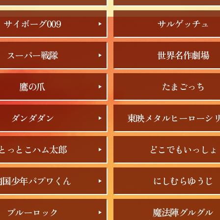
サイボーグ009
サルゲッチュ
スーパー戦隊
世界名作劇場
鷹の爪
たまごっち
ダンダダン
東映メタルヒーローシ
とっとこハム太郎
どこでもいっしょ
南国少年パプワくん
にしむらゆうじ
ブルーロック
魔法陣グルグル