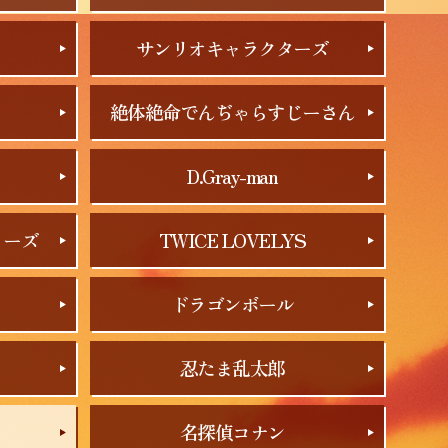
サンリオキャラクターズ
絶体絶命でんぢゃらすじーさん
D.Gray-man
リーズ
TWICE LOVELYS
ドラゴンボール
忍たま乱太郎
名探偵コナン