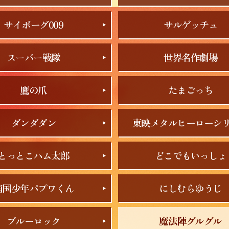
サイボーグ009
サルゲッチュ
スーパー戦隊
世界名作劇場
鷹の爪
たまごっち
ダンダダン
東映メタルヒーローシ
とっとこハム太郎
どこでもいっしょ
南国少年パプワくん
にしむらゆうじ
ブルーロック
魔法陣グルグル