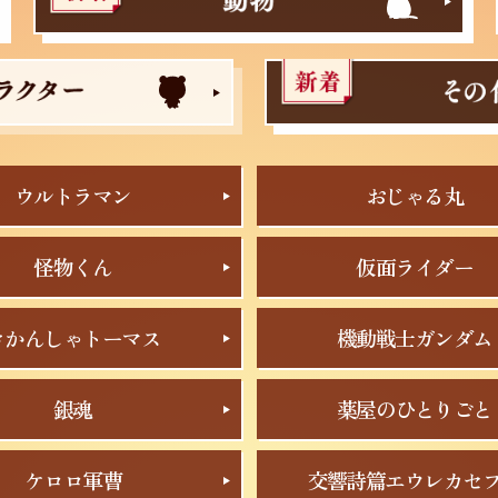
ウルトラマン
おじゃる丸
怪物くん
仮面ライダー
きかんしゃトーマス
機動戦士ガンダム
銀魂
薬屋のひとりごと
ケロロ軍曹
交響詩篇エウレカセ