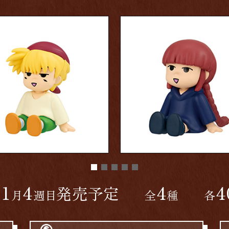
11
4
4
4
発売予定
月
週目
全
種
各