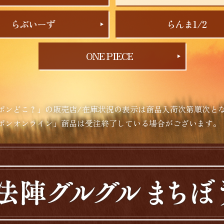
らぶいーず
らんま1/2
ONE PIECE
ポンどこ？」の販売店/在庫状況の表示は商品入荷次第順次と
ポンオンライン」商品は受注終了している場合がございます。