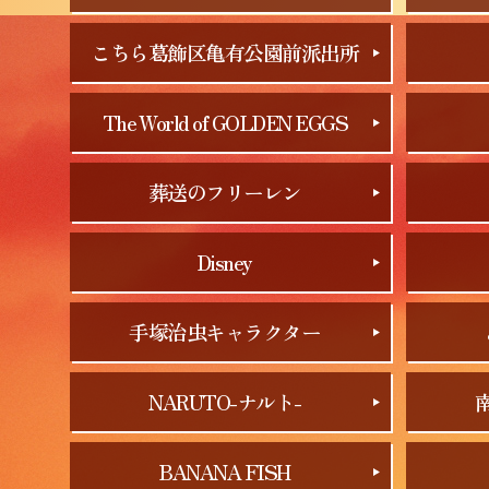
こちら葛飾区亀有公園前派出所
The World of GOLDEN EGGS
葬送のフリーレン
Disney
手塚治虫キャラクター
NARUTO-ナルト-
BANANA FISH